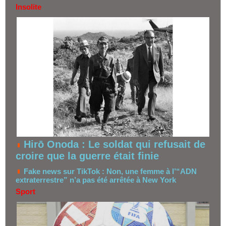
Insolite
Hirō Onoda : Le soldat qui refusait de
croire que la guerre était finie
Fake news sur TikTok : Non, une femme à l’“ADN
extraterrestre” n’a pas été arrêtée à New York
Sport