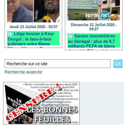
Dimanche 12 Juillet 2026 -
Jeudi 23 Juillet 2026 - 02:57
04:27
Litige foncier à Keur
Saisies immobilières
Gorgui : le face-à-face
au Sénégal : plus de 6,7
judiciaire entre Mame
milliards FCFA de biens
Mbaye Niang et Ousmane
devant le Tribunal de
Sonko reporté
commerce, des
entreprises et particuliers
dans la tourmente
Recherche avancée