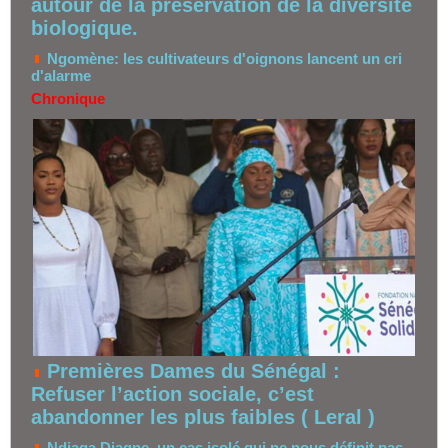
autour de la préservation de la diversité
biologique.
Ngomène: les cultivateurs d'oignons lancent un cri
d'alarme
Chronique
Premières Dames du Sénégal :
Refuser l’action sociale, c’est
abandonner les plus faibles ( Leral )
Ndiaga Diagne, un cas isolé qui ne nous définit pas