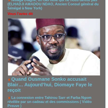
(ELHADJI AMADOU NDAO, Ancien Consul général du
Sénégal à New York)
Vous l'aviez dit
Quand Ousmane Sonko accusait
Blair… Aujourd’hui, Diomaye Faye le
reçoit
La connexion entre Tahirou Sarr et Farba Ngom
révélée par un cadeau et des commissions ( Vidéo
Preuve )