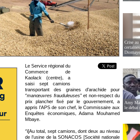
Crise au
certaines
Diomaye
Le Service régional du
Commerce de
Kaolack (centre), a
saisi sept camions
transportant des graines d’arachide pour
‘’
manœuvres frauduleuses
’’ et non-respect du
prix plancher fixé par le gouvernement, a
Amy Mara
appris l’APS de son chef, le Commissaire aux
le débat 
Enquêtes économiques, Adama Mouhamed
Mbaye.
‘’i[Au total, sept camions, dont deux au niveau
de l’usine de la SONACOS [Société nationale