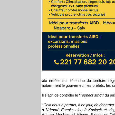
été initiées sur l’étendue du territoire ré
notamment le gouverneur, les préfets, les so
Il s’agit de contrôler le ‘’
respect stric
t’’ du p
‘’
Cela nous a permis, à ce jour, de décerner
à Ndramé Escale, cinq à Kaolack et ving
Adama Mouhamed Mbaye. Il parle de ‘’
r