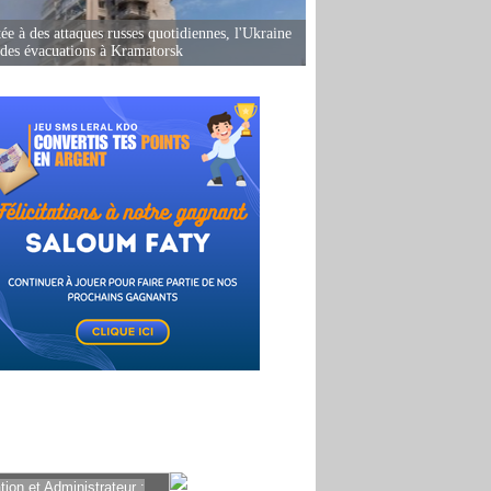
ée à des attaques russes quotidiennes, l'Ukraine
des évacuations à Kramatorsk
ion et Administrateur :