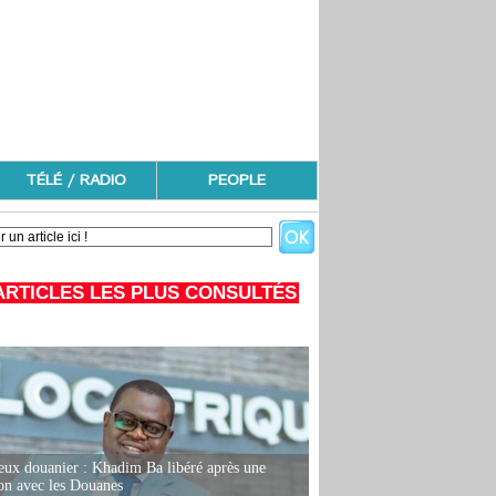
TÉLÉ / RADIO
PEOPLE
ARTICLES LES PLUS CONSULTÉS
eux douanier : Khadim Ba libéré après une
ion avec les Douanes