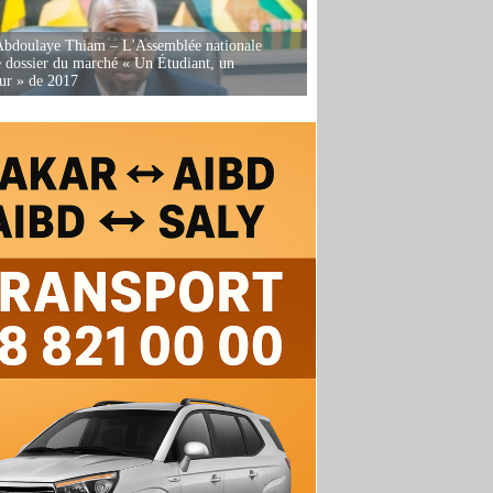
Abdoulaye Thiam – L'Assemblée nationale
e dossier du marché « Un Étudiant, un
ur » de 2017