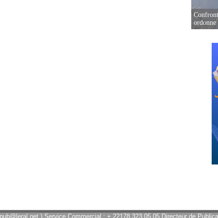
Confront
ordonne 
 pub@leral.net ) Service Commercial : + 22178 323 05 05 Directeur de Publicat