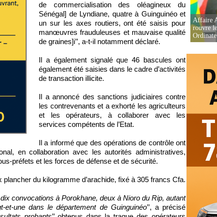
de commercialisation des oléagineux du
Sénégal] de Lyndiane, quatre à Guinguinéo et
Affaire 
un sur les axes routiers, ont été saisis pour
rouvre l
manœuvres frauduleuses et mauvaise qualité
Ordinate
de graines]i’’, a-t-il notamment déclaré.
Il a également signalé que 46 bascules ont
également été saisies dans le cadre d’activités
de transaction illicite.
Il a annoncé des sanctions judiciaires contre
les contrevenants et a exhorté les agriculteurs
et les opérateurs, à collaborer avec les
services compétents de l’Etat.
Il a informé que des opérations de contrôle ont
gional, en collaboration avec les autorités administratives,
us-préfets et les forces de défense et de sécurité.
rix plancher du kilogramme d’arachide, fixé à 305 francs Cfa.
 dix convocations à Porokhane, deux à Nioro du Rip, autant
t-et-une dans le département de Guinguinéo
’’, a précisé
ésultats probants
’’ obtenus dans la traque des opérateurs