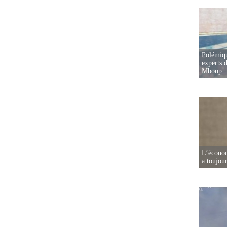
Polémiqu
experts d
Mboup
L’écono
a toujou