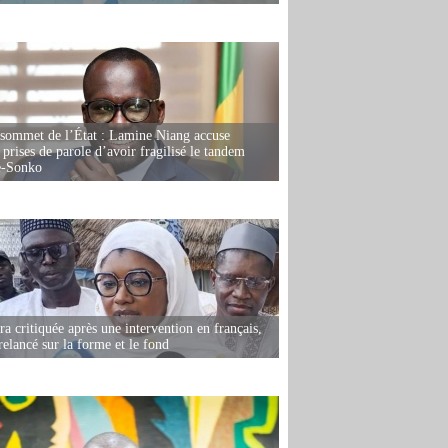
 sommet de l’État : Lamine Niang accuse
 prises de parole d’avoir fragilisé le tandem
-Sonko
 critiquée après une intervention en français,
relancé sur la forme et le fond