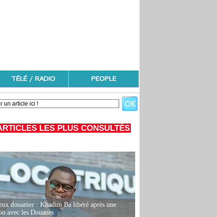
TÉLÉ / RADIO
PEOPLE
ARTICLES LES PLUS CONSULTÉS
eux douanier : Khadim Ba libéré après une
ion avec les Douanes