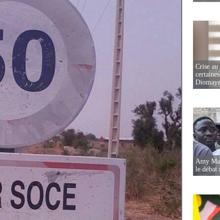
Crise au
certaines
Diomaye
Amy Mara
le débat 