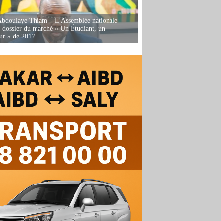
Abdoulaye Thiam – L'Assemblée nationale
e dossier du marché « Un Étudiant, un
ur » de 2017