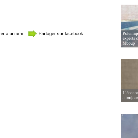
er à un ami
Partager sur facebook
Polémiqu
experts d
Mboup
L’écono
a toujou