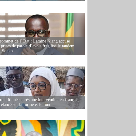
 sommet de l’État : Lamine Niang accuse
 prises de parole d’avoir fragilisé le tandem
-Sonko
 critiquée après une intervention en français,
relancé sur la forme et le fond