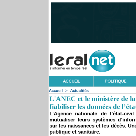
ACCUEIL
POLITIQUE
Accueil
>
Actualités
L'ANEC et le ministère de la
fiabiliser les données de l’état
L’Agence nationale de l’état-civ
mutualiser leurs systèmes d’inform
sur les naissances et les décès. U
publique et sanitaire.