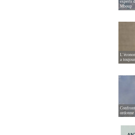
experts d
Mboup
L’écono
a toujou
Confront
ordonne 