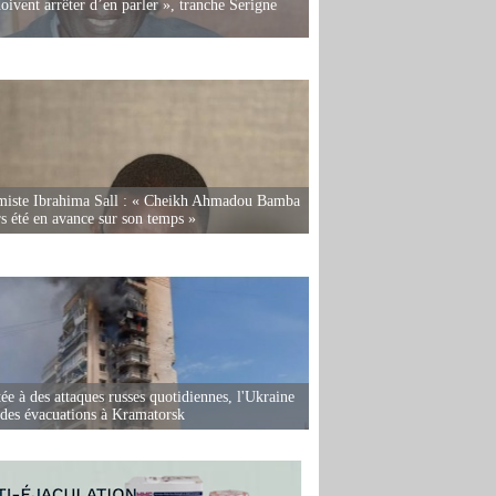
oivent arrêter d’en parler », tranche Serigne
miste Ibrahima Sall : « Cheikh Ahmadou Bamba
rs été en avance sur son temps »
ée à des attaques russes quotidiennes, l'Ukraine
des évacuations à Kramatorsk