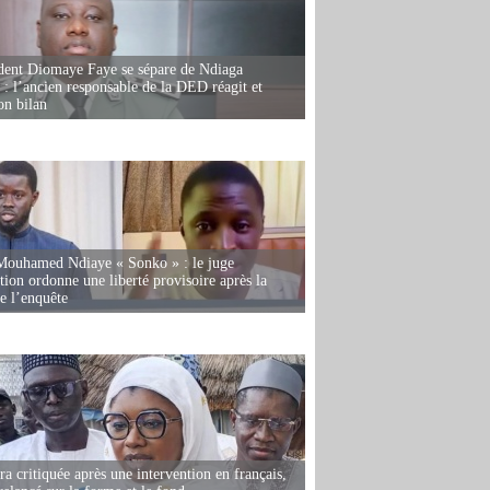
dent Diomaye Faye se sépare de Ndiaga
: l’ancien responsable de la DED réagit et
on bilan
Mouhamed Ndiaye « Sonko » : le juge
tion ordonne une liberté provisoire après la
de l’enquête
 critiquée après une intervention en français,