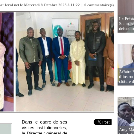
ar leral.net le Mercredi 8 Octobre 2025 à 11:22 | |
0
commentaire(s)|
Le Prési
Soumaré 
défend s
Affaire 
d’instruc
clôture 
Dans le cadre de ses
visites institutionnelles,
Amy Mara
le Directeur général de