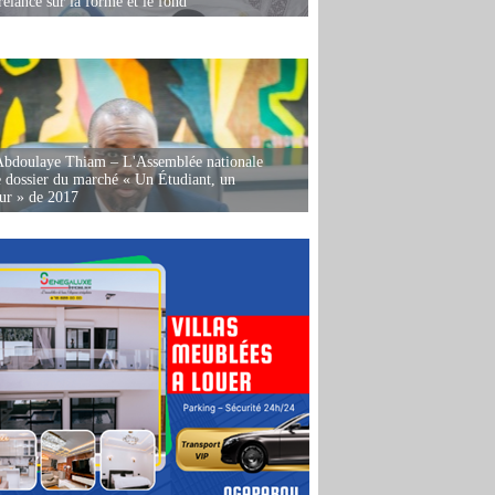
relancé sur la forme et le fond
Abdoulaye Thiam – L'Assemblée nationale
e dossier du marché « Un Étudiant, un
ur » de 2017