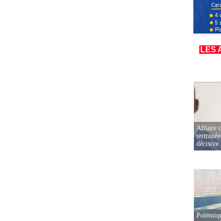
LES 
Affaire d
terminée
décisive
Polémiqu