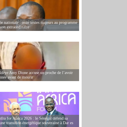
e nationale : onze textes majeurs au programme
sion extraordinaire
dèye Amy Dione accuse un proche de l’avoir
née avant de mourir
fra for Africa 2026 : le Sénégal défend sa
'une transition énergétique souveraine à Dar es