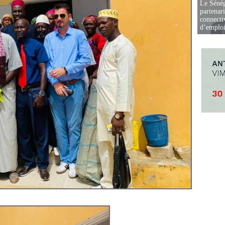
Le Sénég
partenar
connectiv
d’emplo