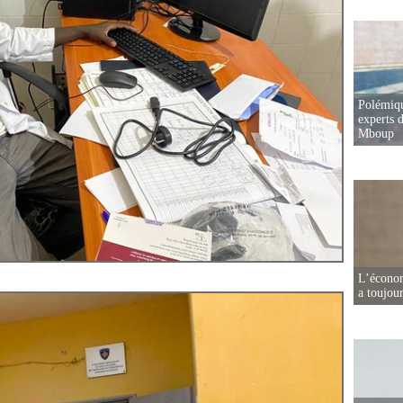
Polémiqu
experts d
Mboup
L’écono
a toujou