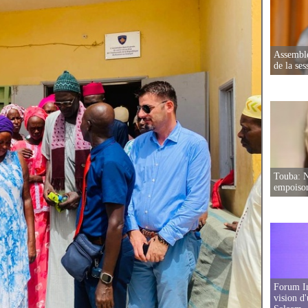
Assemblé
de la ses
Touba: N
empoison
Forum In
vision d