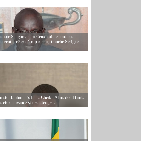
e sur Sangomar : « Ceux qui ne sont pas
oivent arrêter d’en parler », tranche Serigne
miste Ibrahima Sall : « Cheikh Ahmadou Bamba
rs été en avance sur son temps »