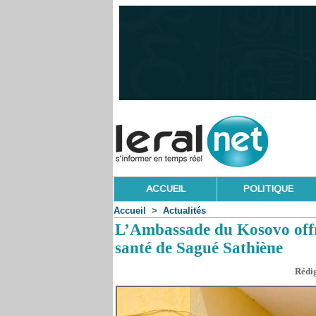
ACCUEIL
POLITIQUE
Accueil
>
Actualités
L’Ambassade du Kosovo offre
santé de Sagué Sathiène
Rédig