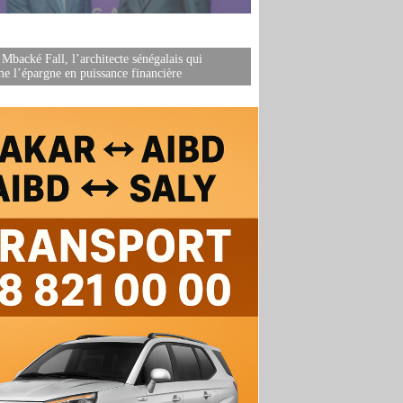
 Mbacké Fall, l’architecte sénégalais qui
me l’épargne en puissance financière