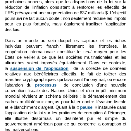
prochaines années, alors que les dispositions de la loi sur la
réduction de l’inflation consistant à renforcer les effectifs de
l’IRS prévoyaient une augmentation de 637 milliards $. L’objectif
poursuivi ne fait aucun doute : non seulement réduire les impôts
pour les plus fortunés, mais également fragiliser l’application
des lois.
Dans un monde au sein duquel les capitaux et les riches
individus peuvent franchir librement les frontières, la
coopération internationale constitue le
seul
moyen pour les
États de veiller à ce que les sociétés multinationales et les
ultrariches soient imposés équitablement. Dans ce contexte,
la
suspension de l’application
de la collecte de données
relatives aux bénéficiaires effectifs, le fait de tolérer des
marchés cryptographiques qui favorisent l’anonymat, ou encore
l’abandon du
processus
de conclusion d’une nouvelle
convention fiscale des Nations Unies et d’un impôt minimum
mondial révèlent un schéma délibéré : le démantèlement des
cadres multilatéraux conçus pour lutter contre l’évasion fiscale
et le blanchiment d’argent. Quant à la «
pause
» instaurée dans
l’application de la loi sur les pratiques de corruption à l’étranger,
elle illustre désormais un désintérêt pur et simple du
gouvernement américain pour ce qui concerne la corruption et
les malversations.