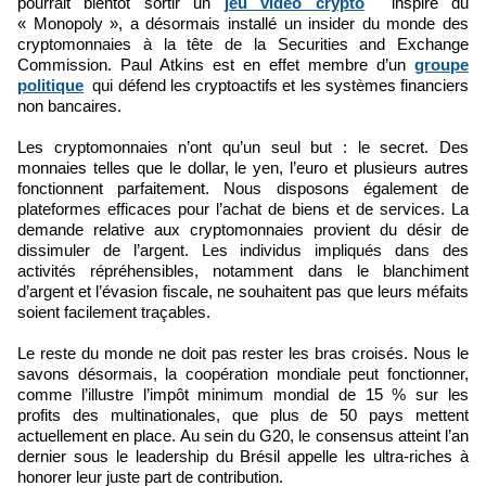
pourrait bientôt sortir un
jeu vidéo crypto
inspiré du
« Monopoly », a désormais installé un insider du monde des
cryptomonnaies à la tête de la Securities and Exchange
Commission. Paul Atkins est en effet membre d’un
groupe
politique
qui défend les cryptoactifs et les systèmes financiers
non bancaires.
Les cryptomonnaies n’ont qu’un seul but : le secret. Des
monnaies telles que le dollar, le yen, l’euro et plusieurs autres
fonctionnent parfaitement. Nous disposons également de
plateformes efficaces pour l’achat de biens et de services. La
demande relative aux cryptomonnaies provient du désir de
dissimuler de l’argent. Les individus impliqués dans des
activités répréhensibles, notamment dans le blanchiment
d’argent et l’évasion fiscale, ne souhaitent pas que leurs méfaits
soient facilement traçables.
Le reste du monde ne doit pas rester les bras croisés. Nous le
savons désormais, la coopération mondiale peut fonctionner,
comme l’illustre l’impôt minimum mondial de 15 % sur les
profits des multinationales, que plus de 50 pays mettent
actuellement en place. Au sein du G20, le consensus atteint l’an
dernier sous le leadership du Brésil appelle les ultra-riches à
honorer leur juste part de contribution.