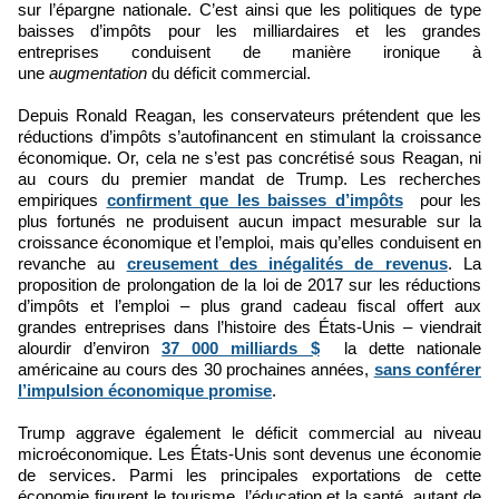
sur l’épargne nationale. C’est ainsi que les politiques de type
baisses d’impôts pour les milliardaires et les grandes
entreprises conduisent de manière ironique à
une
augmentation
du déficit commercial.
Depuis Ronald Reagan, les conservateurs prétendent que les
réductions d’impôts s’autofinancent en stimulant la croissance
économique. Or, cela ne s’est pas concrétisé sous Reagan, ni
au cours du premier mandat de Trump. Les recherches
empiriques
confirment que les baisses d’impôts
pour les
plus fortunés ne produisent aucun impact mesurable sur la
croissance économique et l’emploi, mais qu’elles conduisent en
revanche au
creusement des inégalités de revenus
. La
proposition de prolongation de la loi de 2017 sur les réductions
d’impôts et l’emploi – plus grand cadeau fiscal offert aux
grandes entreprises dans l’histoire des États-Unis – viendrait
alourdir d’environ
37 000 milliards $
la dette nationale
américaine au cours des 30 prochaines années,
sans conférer
l’impulsion économique promise
.
Trump aggrave également le déficit commercial au niveau
microéconomique. Les États-Unis sont devenus une économie
de services. Parmi les principales exportations de cette
économie figurent le tourisme, l’éducation et la santé, autant de