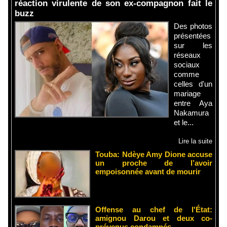
réaction virulente de son ex-compagnon fait le
buzz
Des photos
présentées
sur les
réseaux
sociaux
comme
celles d'un
mariage
entre Aya
Nakamura
et le...
Lire la suite
Touba: Ndèye Amy Dione accuse
un proche de l’avoir
empoisonnée avant de mourir
Offense au chef de l'État:
amignou Darou et deux co-
prévenus condamnés