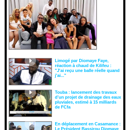
interprétati
ons
malveillant
es et aux
tentatives
de
récupératio
n visant à
semer le
doute...
Limogé par Diomaye Faye,
réaction à chaud de Kilifeu :
"J'ai reçu une balle réelle quand
j'ai..."
Touba : lancement des travaux
d’un projet de drainage des eaux
pluviales, estimé à 15 milliards
de FCfa ‎
En déplacement en Casamance :
Le Président Bassirou Diomaye