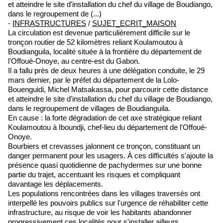
et atteindre le site d'installation du chef du village de Boudiango,
dans le regroupement de (...)
-
INFRASTRUCTURES
/
SUJET_ECRIT_MAISON
La circulation est devenue particulièrement difficile sur le
tronçon routier de 52 kilomètres reliant Koulamoutou à
Boudianguila, localité située à la frontière du département de
l'Offoué-Onoye, au centre-est du Gabon.
Il a fallu près de deux heures à une délégation conduite, le 29
mars dernier, par le préfet du département de la Lolo-
Bouenguidi, Michel Matsakassa, pour parcourir cette distance
et atteindre le site d'installation du chef du village de Boudiango,
dans le regroupement de villages de Boudianguila.
En cause : la forte dégradation de cet axe stratégique reliant
Koulamoutou à Iboundji, chef-lieu du département de l'Offoué-
Onoye.
Bourbiers et crevasses jalonnent ce tronçon, constituant un
danger permanent pour les usagers. À ces difficultés s'ajoute la
présence quasi quotidienne de pachydermes sur une bonne
partie du trajet, accentuant les risques et compliquant
davantage les déplacements.
Les populations rencontrées dans les villages traversés ont
interpellé les pouvoirs publics sur l'urgence de réhabiliter cette
infrastructure, au risque de voir les habitants abandonner
progressivement ces localités pour s'installer ailleurs.