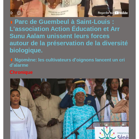
Parc de Guembeul à Saint-Louis :
L'association Action Éducation et Arr
Sunu Aalam unissent leurs forces
autour de la préservation de la diversité
biologique.
Ngomène: les cultivateurs d'oignons lancent un cri
d'alarme
Chronique