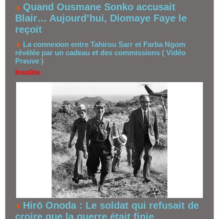
Quand Ousmane Sonko accusait
Blair… Aujourd’hui, Diomaye Faye le
reçoit
La connexion entre Tahirou Sarr et Farba Ngom
révélée par un cadeau et des commissions ( Vidéo
Preuve )
Insolite
Hirō Onoda : Le soldat qui refusait de
croire que la guerre était finie