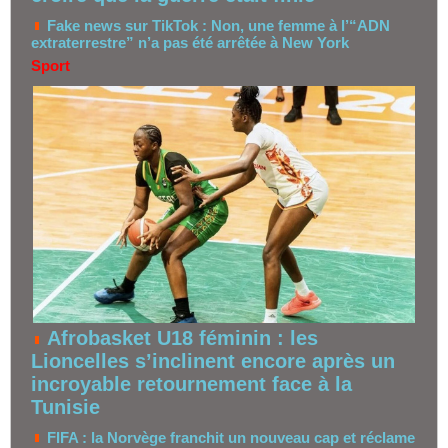
Fake news sur TikTok : Non, une femme à l’“ADN
extraterrestre” n’a pas été arrêtée à New York
Sport
Afrobasket U18 féminin : les
Lioncelles s’inclinent encore après un
incroyable retournement face à la
Tunisie
FIFA : la Norvège franchit un nouveau cap et réclame