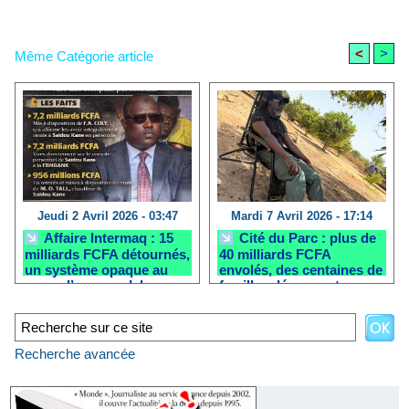
<
>
Même Catégorie article
Jeudi 2 Avril 2026 - 03:47
Mardi 7 Avril 2026 - 17:14
Affaire Intermaq : 15
Cité du Parc : plus de
milliards FCFA détournés,
40 milliards FCFA
un système opaque au
envolés, des centaines de
cœur d’un scandale
familles dénoncent un
d’État
scandale immobilier
impliquant CDC Habitat
Recherche avancée