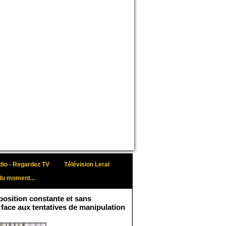
io - Regardez TV
Télévision Leral
du moment...
osition constante et sans
 face aux tentatives de manipulation