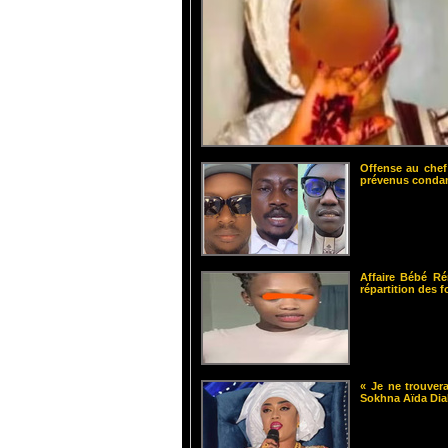
Offense au chef
prévenus cond
Affaire Bébé Ré
répartition des 
« Je ne trouvera
Sokhna Aïda Dia