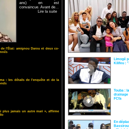
ans) en est
convaincue. Avant de...
Lire la suite
 de l'État: amignou Darou et deux co-
amnés
Limogé p
Kilifeu : 
ma : les détails de l'enquête et de la
fonds
Touba : l
drainage 
FCfa ‎
i plus jamais un autre mari », affirme
llo
En dépla
Bassirou