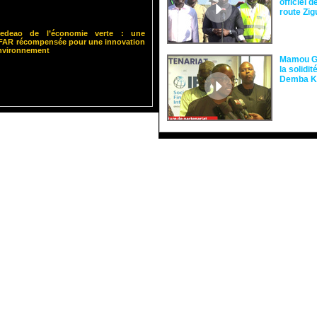
officiel 
route Zi
 Cedeao de l’économie verte : une
ISFAR récompensée pour une innovation
environnement
Mamou Gu
la solidi
Demba 