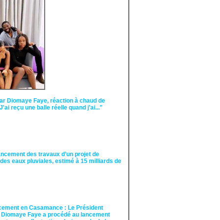
Face aux interprétations
malveillantes et aux
tentatives de
récupération visant à
semer le doute...
ar Diomaye Faye, réaction à chaud de
"J'ai reçu une balle réelle quand j'ai..."
ancement des travaux d’un projet de
des eaux pluviales, estimé à 15 milliards de
cement en Casamance : Le Président
 Diomaye Faye a procédé au lancement