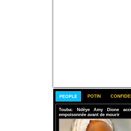
POTIN
CONFID
PEOPLE
Touba: Ndèye Amy Dione accu
empoisonnée avant de mourir