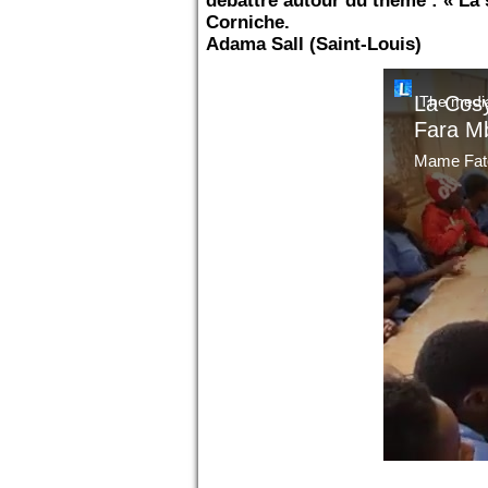
débattre autour du thème : « La s
Corniche.
Adama Sall (Saint-Louis)