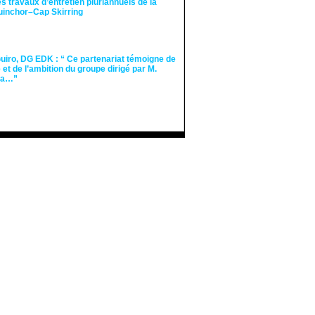
des travaux d’entretien pluriannuels de la
guinchor–Cap Skirring
iro, DG EDK : “ Ce partenariat témoigne de
té et de l’ambition du groupe dirigé par M.
Ka…”