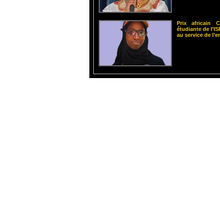
Prix africain
étudiante de l’
au service de l’