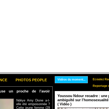
Ecoutez Rad
ENCE
PHOTOS PEOPLE
Vidéos du moment...
Reportage 
se un proche de l’avoir
Youssou Ndour recadre : une p
ambiguïté sur l’homosexualité
Ndèye Amy Dione a-t-
( Vidéo )
elle été empoisonnée ?
Cette jeune femme (29