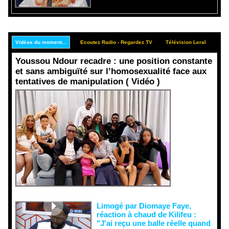
Vidéos du moment...
Ecoutez Radio - Regardez TV
Télévision Leral
Rep
Youssou Ndour recadre : une position constante
et sans ambiguïté sur l’homosexualité face aux
tentatives de manipulation ( Vidéo )
Face aux
interprétati
ons
malveillant
es et aux
tentatives
de
récupératio
n visant à
semer le
doute...
Limogé par Diomaye Faye,
réaction à chaud de Kilifeu :
"J'ai reçu une balle réelle quand