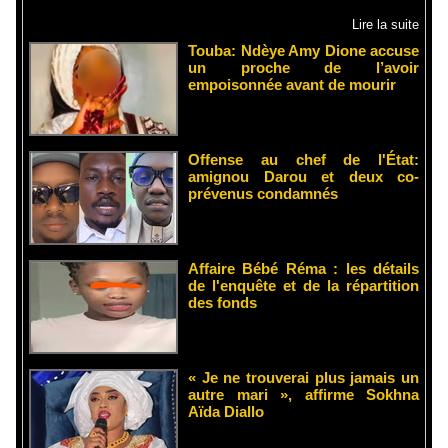
Lire la suite
Touba: Ndèye Amy Dione accuse
un proche de l’avoir
empoisonnée avant de mourir
Offense au chef de l'État:
amignou Darou et deux co-
prévenus condamnés
Affaire Bébé Réma : les détails
de l'enquête et de la répartition
des fonds
« Je ne trouverai plus jamais un
autre mari », affirme Sokhna
Aïda Diallo