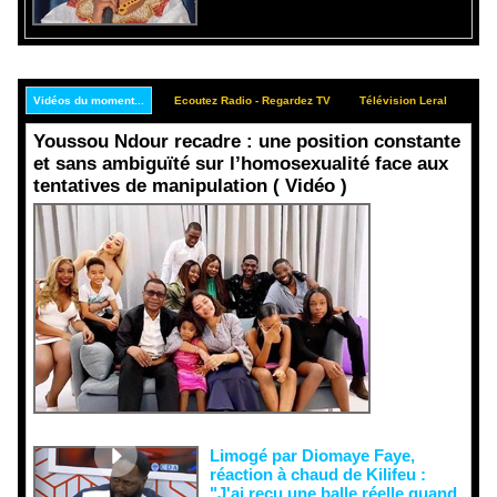
Vidéos du moment...
Ecoutez Radio - Regardez TV
Télévision Leral
Rep
Youssou Ndour recadre : une position constante
et sans ambiguïté sur l’homosexualité face aux
tentatives de manipulation ( Vidéo )
Face aux
interprétati
ons
malveillant
es et aux
tentatives
de
récupératio
n visant à
semer le
doute...
Limogé par Diomaye Faye,
réaction à chaud de Kilifeu :
"J'ai reçu une balle réelle quand