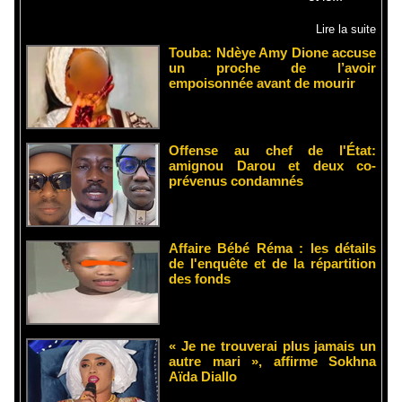
Lire la suite
Touba: Ndèye Amy Dione accuse
un proche de l’avoir
empoisonnée avant de mourir
Offense au chef de l'État:
amignou Darou et deux co-
prévenus condamnés
Affaire Bébé Réma : les détails
de l'enquête et de la répartition
des fonds
« Je ne trouverai plus jamais un
autre mari », affirme Sokhna
Aïda Diallo