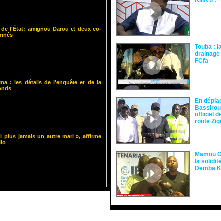
Kilifeu : 
 de l'État: amignou Darou et deux co-
amnés
Touba : l
drainage 
FCfa ‎
ma : les détails de l'enquête et de la
fonds
En dépla
Bassirou
officiel 
route Zi
i plus jamais un autre mari », affirme
llo
Mamou Gu
la solidi
Demba 