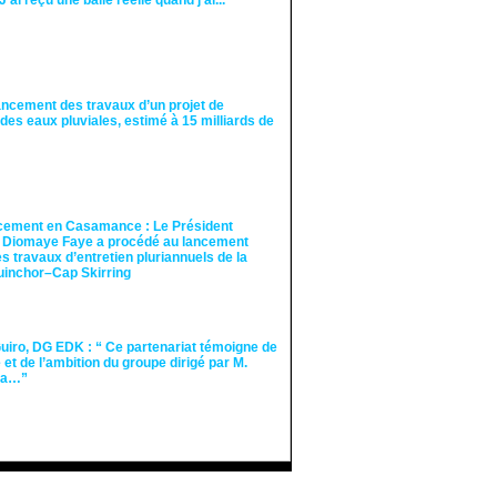
"J'ai reçu une balle réelle quand j'ai..."
ancement des travaux d’un projet de
des eaux pluviales, estimé à 15 milliards de
cement en Casamance : Le Président
 Diomaye Faye a procédé au lancement
des travaux d’entretien pluriannuels de la
guinchor–Cap Skirring
iro, DG EDK : “ Ce partenariat témoigne de
té et de l’ambition du groupe dirigé par M.
Ka…”