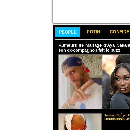
POTIN
CONFID
PEOPLE
Rumeurs de mariage d’Aya Nakamur
son ex-compagnon fait le buzz
Touba: Ndèye Am
empoisonnée ava