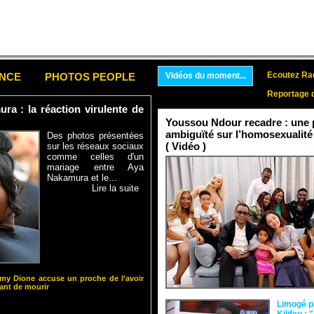
Ecoutez Rad
ENCE
PHOTOS PEOPLE
Vidéos du moment...
Reportage 
a : la réaction virulente de
Youssou Ndour recadre : une p
ambiguïté sur l’homosexualité
Des photos présentées
( Vidéo )
sur les réseaux sociaux
comme celles d'un
mariage entre Aya
Nakamura et le...
Lire la suite
y Dione accuse un proche de l’avoir
nt de mourir
Limogé p