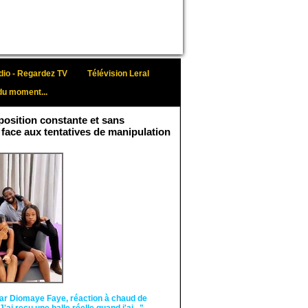
io - Regardez TV
Télévision Leral
du moment...
osition constante et sans
 face aux tentatives de manipulation
Face aux interprétations
malveillantes et aux
tentatives de
récupération visant à
semer le doute...
ar Diomaye Faye, réaction à chaud de