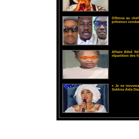
Offense au chef
prévenus cond
Affaire Bébé Ré
répartition des 
« Je ne trouvera
Sokhna Aïda Dia