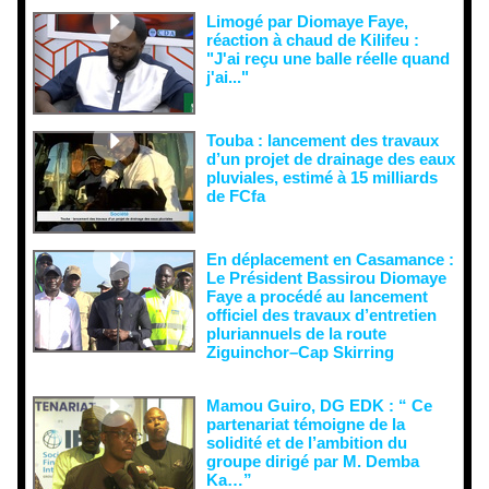
Limogé par Diomaye Faye,
réaction à chaud de Kilifeu :
"J'ai reçu une balle réelle quand
j'ai..."
Touba : lancement des travaux
d’un projet de drainage des eaux
pluviales, estimé à 15 milliards
de FCfa ‎
En déplacement en Casamance :
Le Président Bassirou Diomaye
Faye a procédé au lancement
officiel des travaux d’entretien
pluriannuels de la route
Ziguinchor–Cap Skirring
Mamou Guiro, DG EDK : “ Ce
partenariat témoigne de la
solidité et de l’ambition du
groupe dirigé par M. Demba
Ka…”