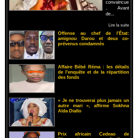
convaincue
. Avant
de...
Lire la suite
Offense au chef de l'État:
amignou Darou et deux co-
prévenus condamnés
Affaire Bébé Réma : les détails
de l'enquête et de la répartition
des fonds
« Je ne trouverai plus jamais un
autre mari », affirme Sokhna
Aïda Diallo
Prix africain Cedeao de