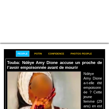
PEOPLE
POTIN
CONFIDENCE
PHOTOS PEOPLE
Touba: Ndèye Amy Dione accuse un proche de
l’avoir empoisonnée avant de mourir
Ndèye
Amy Dione
a-t-elle été
empoisonn
ée ? Cette
jeune
femme (29
ans) en est