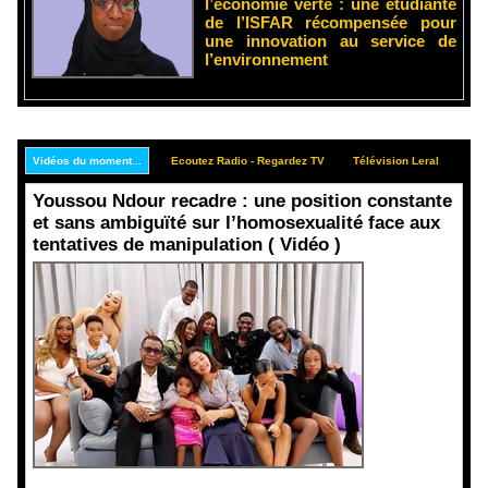
l’économie verte : une étudiante
de l’ISFAR récompensée pour
une innovation au service de
l’environnement
Vidéos du moment...
Ecoutez Radio - Regardez TV
Télévision Leral
Rep
Youssou Ndour recadre : une position constante
et sans ambiguïté sur l’homosexualité face aux
tentatives de manipulation ( Vidéo )
Face aux
interprétati
ons
malveillant
es et aux
tentatives
de
récupératio
n visant à
semer le
doute...