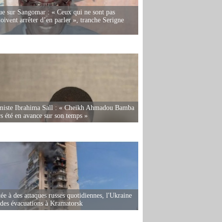
e sur Sangomar : « Ceux qui ne sont pas
oivent arrêter d’en parler », tranche Serigne
miste Ibrahima Sall : « Cheikh Ahmadou Bamba
rs été en avance sur son temps »
ée à des attaques russes quotidiennes, l'Ukraine
des évacuations à Kramatorsk