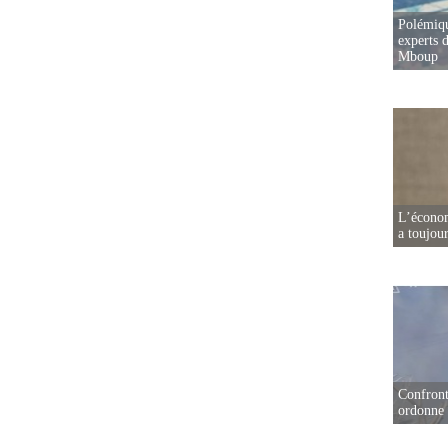
Polémiqu
experts d
Mboup
L’écono
a toujou
Confront
ordonne 