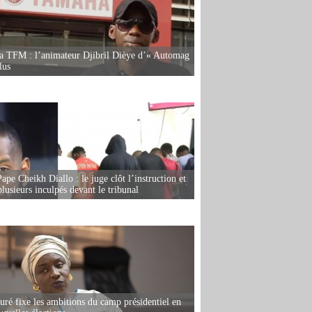
la TFM : l’animateur Djibril Dièye d’« Automag
lus
ape Cheikh Diallo : le juge clôt l’instruction et
lusieurs inculpés devant le tribunal
ré fixe les ambitions du camp présidentiel en