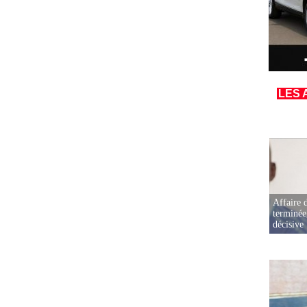
LES 
Affaire d
terminée
décisive