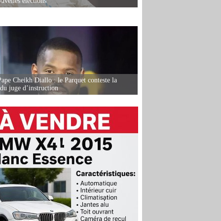
uvelles élections
Pape Cheikh Diallo : le Parquet conteste la
 du juge d’instruction