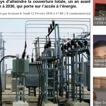
ys d’atteindre la couverture totale, un an avant
à 2030, qui porte sur l’accès à l’énergie.
é par leral.net le Jeudi 12 Février 2026 à 17:08 | |
0
commentaire(s)|
Deuil à 
» n’est p
Affaire P
renvoie p
Mimi Tou