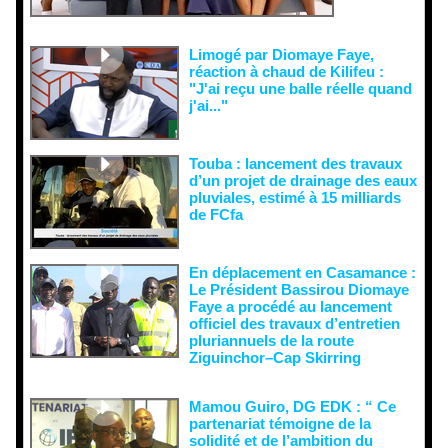
semer le
doute...
Limogé par Diomaye Faye,
réaction à chaud de Kilifeu :
"J'ai reçu une balle réelle quand
j'ai..."
Touba : lancement des travaux
d’un projet de drainage des eaux
pluviales, estimé à 15 milliards
de FCfa ‎
En déplacement en Casamance :
Le Président Bassirou Diomaye
Faye a procédé au lancement
officiel des travaux d’entretien
pluriannuels de la route
Ziguinchor–Cap Skirring
Mamou Guiro, DG EDK : “ Ce
partenariat témoigne de la
solidité et de l’ambition du