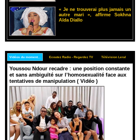
« Je ne trouverai plus jamais un
autre mari », affirme Sokhna
Aïda Diallo
Vidéos du moment...
Ecoutez Radio - Regardez TV
Télévision Leral
Rep
Youssou Ndour recadre : une position constante
et sans ambiguïté sur l’homosexualité face aux
tentatives de manipulation ( Vidéo )
Face aux
interprétati
ons
malveillant
es et aux
tentatives
de
récupératio
n visant à