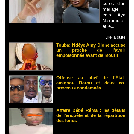
celles d'un
mariage
entre Aya
Nakamura
et le...
Lire la suite
Touba: Ndèye Amy Dione accuse
un proche de l’avoir
empoisonnée avant de mourir
Offense au chef de l'État:
amignou Darou et deux co-
prévenus condamnés
Affaire Bébé Réma : les détails
de l'enquête et de la répartition
des fonds