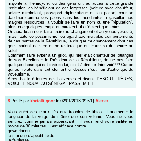
majorité à l'hémicycle, où des gens ont au accès à cette grande
institution, en bénéficiant de ces largesses (voiture avec chauffeur,
salaire mirobolant, passeport diplomatique et j'en passe) pour se
dandiner comme des paons dans les mondanités à gaspiller nos
maigres ressources, à vouloir se faire un nom ou une ''réputation'',
alors que quelques temps au paravent, ils n'étaient que sbires.
On aura beau nous faire croire au changement et au yonou yokouté,
mais faute de pessimisme, eu égard aux multiples comportements
de ces pontes de la République, je dis que ce changement dont ces
gens parlent ne sera et ne restara que du leurre ou du beurre au
soleil.
Comment faire éviter à un griot, qui hier était chanteur de louanges
de son Excellence le Président de la République, de ne pas faire
quelque chose qui est inné en lui, c'est à dire se faire voir??? Car ce
qui est relaté dans cet élément ci dessus n'est rien d'autre que du
voyeurisme.
Alors, basta à toutes ces balivernes et disons DEBOUT FRÈRES,
VOICI LE NOUVEAU SÉNÉGAL RASSEMBLÉ...
8.
Posté par
khetalli goor
le 02/01/2013 09:59
|
Alerter
Vous guéri des maux liés aux troubles de libido. Il augmente la
longueur de la verge de même que son volume. Vous ne vous
sentirez comme jamais auparavant ; il vous rend votre virilité en
moins de 30 minutes. Il est efficace contre.
gawa danou
le manque d’appétit libido.
la faiblesse.