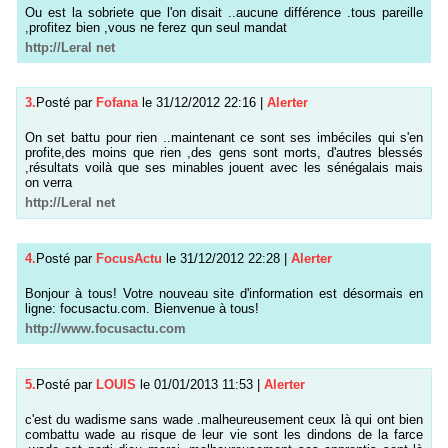
Ou est la sobriete que l'on disait ..aucune différence .tous pareille
,profitez bien ,vous ne ferez qun seul mandat
http://Leral net
3.
Posté par
Fofana
le 31/12/2012 22:16
|
Alerter
On set battu pour rien ..maintenant ce sont ses imbéciles qui s'en
profite,des moins que rien ,des gens sont morts, d'autres blessés
,résultats voilà que ses minables jouent avec les sénégalais mais
on verra
http://Leral net
4.
Posté par
FocusActu
le 31/12/2012 22:28
|
Alerter
Bonjour à tous! Votre nouveau site d'information est désormais en
ligne: focusactu.com. Bienvenue à tous!
http://www.focusactu.com
5.
Posté par
LOUIS
le 01/01/2013 11:53
|
Alerter
c'est du wadisme sans wade .malheureusement ceux là qui ont bien
combattu wade au risque de leur vie sont les dindons de la farce