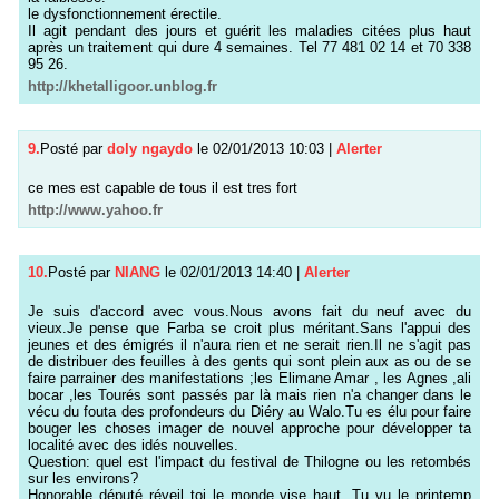
le dysfonctionnement érectile.
Il agit pendant des jours et guérit les maladies citées plus haut
après un traitement qui dure 4 semaines. Tel 77 481 02 14 et 70 338
95 26.
http://khetalligoor.unblog.fr
9.
Posté par
doly ngaydo
le 02/01/2013 10:03
|
Alerter
ce mes est capable de tous il est tres fort
http://www.yahoo.fr
10.
Posté par
NIANG
le 02/01/2013 14:40
|
Alerter
Je suis d'accord avec vous.Nous avons fait du neuf avec du
vieux.Je pense que Farba se croit plus méritant.Sans l'appui des
jeunes et des émigrés il n'aura rien et ne serait rien.Il ne s'agit pas
de distribuer des feuilles à des gents qui sont plein aux as ou de se
faire parrainer des manifestations ;les Elimane Amar , les Agnes ,ali
bocar ,les Tourés sont passés par là mais rien n'a changer dans le
vécu du fouta des profondeurs du Diéry au Walo.Tu es élu pour faire
bouger les choses imager de nouvel approche pour développer ta
localité avec des idés nouvelles.
Question: quel est l'impact du festival de Thilogne ou les retombés
sur les environs?
Honorable député réveil toi le monde vise haut. Tu vu le printemp