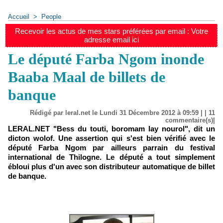
Accueil
>
People
Recevoir les actus de mes stars préférées par email : Votre
adresse email ici
Le député Farba Ngom inonde
Baaba Maal de billets de
banque
Rédigé par leral.net le Lundi 31 Décembre 2012 à 09:59 | |
11
commentaire(s)|
LERAL.NET "Bess du touti, boromam lay nourol", dit un
dicton wolof. Une assertion qui s'est bien vérifié avec le
député Farba Ngom par ailleurs parrain du festival
international de Thilogne. Le député a tout simplement
ébloui plus d'un avec son distributeur automatique de billet
de banque.