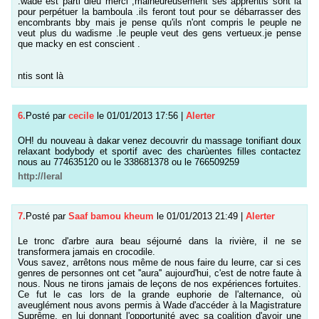
.wade est parti dieu merci ,malheureusement ses apprentis sont là
pour perpétuer la bamboula .ils feront tout pour se débarrasser des
encombrants bby mais je pense qu'ils n'ont compris le peuple ne
veut plus du wadisme .le peuple veut des gens vertueux.je pense
que macky en est conscient .
ntis sont là
6.
Posté par
cecile
le 01/01/2013 17:56
|
Alerter
OH! du nouveau à dakar venez decouvrir du massage tonifiant doux
relaxant bodybody et sportif avec des charùentes filles contactez
nous au 774635120 ou le 338681378 ou le 766509259
http://leral
7.
Posté par
Saaf bamou kheum
le 01/01/2013 21:49
|
Alerter
Le tronc d'arbre aura beau séjourné dans la rivière, il ne se
transformera jamais en crocodile.
Vous savez, arrêtons nous même de nous faire du leurre, car si ces
genres de personnes ont cet ''aura'' aujourd'hui, c'est de notre faute à
nous. Nous ne tirons jamais de leçons de nos expériences fortuites.
Ce fut le cas lors de la grande euphorie de l'alternance, où
aveuglément nous avons permis à Wade d'accéder à la Magistrature
Suprême, en lui donnant l'opportunité avec sa coalition d'avoir une