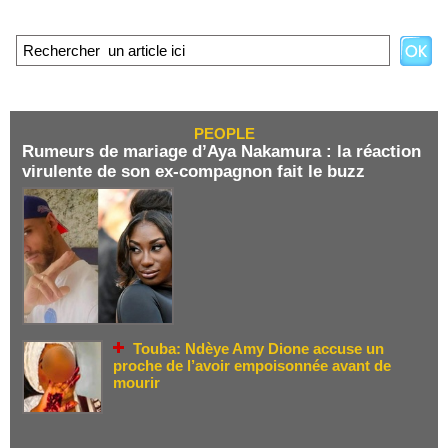
PEOPLE
Rumeurs de mariage d’Aya Nakamura : la réaction
virulente de son ex-compagnon fait le buzz
Touba: Ndèye Amy Dione accuse un
proche de l’avoir empoisonnée avant de
mourir