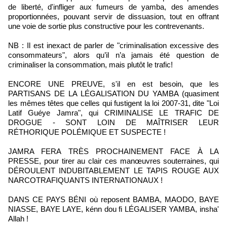
de liberté, d'infliger aux fumeurs de yamba, des amendes
proportionnées, pouvant servir de dissuasion, tout en offrant
une voie de sortie plus constructive pour les contrevenants.
NB : Il est inexact de parler de "criminalisation excessive des
consommateurs", alors qu’il n’a jamais été question de
criminaliser la consommation, mais plutôt le trafic!
ENCORE UNE PREUVE, s'il en est besoin, que les
PARTISANS DE LA LÉGALISATION DU YAMBA (quasiment
les mêmes têtes que celles qui fustigent la loi 2007-31, dite "Loi
Latif Guéye Jamra", qui CRIMINALISE LE TRAFIC DE
DROGUE - SONT LOIN DE MAÎTRISER LEUR
RÉTHORIQUE POLÉMIQUE ET SUSPECTE !
JAMRA FERA TRÈS PROCHAINEMENT FACE À LA
PRESSE, pour tirer au clair ces manœuvres souterraines, qui
DÉROULENT INDUBITABLEMENT LE TAPIS ROUGE AUX
NARCOTRAFIQUANTS INTERNATIONAUX !
DANS CE PAYS BÉNI où reposent BAMBA, MAODO, BAYE
NIASSE, BAYE LAYE, kénn dou fi LÉGALISER YAMBA, insha'
Allah !