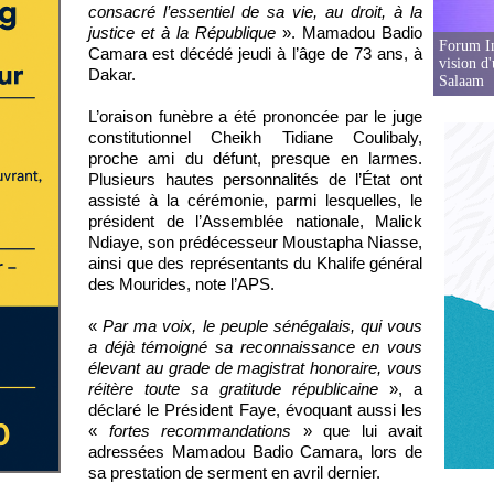
consacré l’essentiel de sa vie, au droit, à la
justice et à la République
». Mamadou Badio
Forum In
Camara est décédé jeudi à l’âge de 73 ans, à
vision d
Dakar.
Salaam
L’oraison funèbre a été prononcée par le juge
constitutionnel Cheikh Tidiane Coulibaly,
proche ami du défunt, presque en larmes.
Plusieurs hautes personnalités de l’État ont
assisté à la cérémonie, parmi lesquelles, le
président de l’Assemblée nationale, Malick
Ndiaye, son prédécesseur Moustapha Niasse,
ainsi que des représentants du Khalife général
des Mourides, note l’APS.
«
Par ma voix, le peuple sénégalais, qui vous
a déjà témoigné sa reconnaissance en vous
élevant au grade de magistrat honoraire, vous
réitère toute sa gratitude républicaine
», a
déclaré le Président Faye, évoquant aussi les
«
fortes recommandations
» que lui avait
adressées Mamadou Badio Camara, lors de
sa prestation de serment en avril dernier.