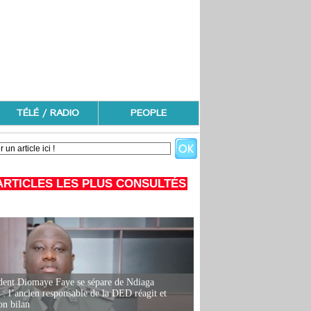
TÉLÉ / RADIO
PEOPLE
ARTICLES LES PLUS CONSULTÉS
dent Diomaye Faye se sépare de Ndiaga
: l’ancien responsable de la DED réagit et
on bilan