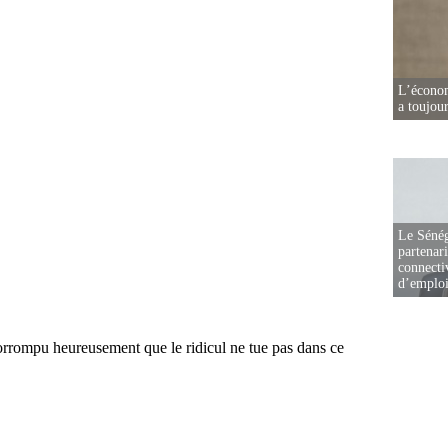
L’écono
a toujou
Le Sénég
partenar
connectiv
d’emplo