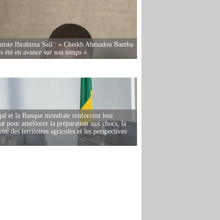
miste Ibrahima Sall : « Cheikh Ahmadou Bamba
rs été en avance sur son temps »
al et la Banque mondiale renforcent leur
iat pour améliorer la préparation aux chocs, la
ité des territoires agricoles et les perspectives
i