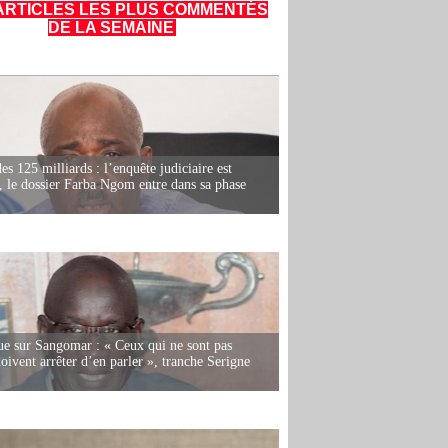
ARTICLES LES PLUS COMMENTÉS
DE LA SEMAINE
es 125 milliards : l’enquête judiciaire est
, le dossier Farba Ngom entre dans sa phase
e sur Sangomar : « Ceux qui ne sont pas
oivent arrêter d’en parler », tranche Serigne