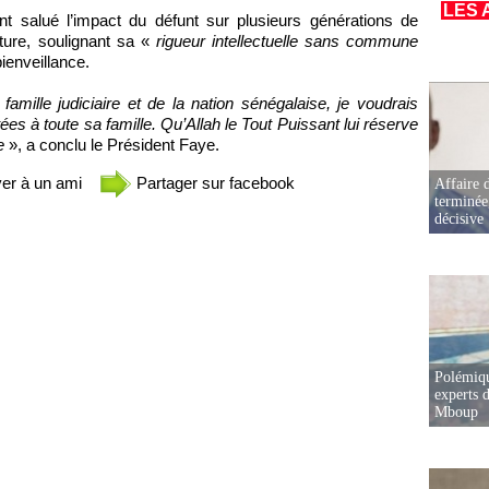
LES 
t salué l’impact du défunt sur plusieurs générations de
ature, soulignant sa «
rigueur intellectuelle sans commune
bienveillance.
mille judiciaire et de la nation sénégalaise, je voudrais
es à toute sa famille. Qu’Allah le Tout Puissant lui réserve
e
», a conclu le Président Faye.
er à un ami
Partager sur facebook
Affaire d
terminée
décisive
Polémiqu
experts d
Mboup