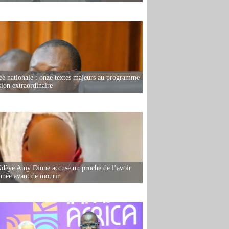
e nationale : onze textes majeurs au programme
sion extraordinaire
dèye Amy Dione accuse un proche de l’avoir
née avant de mourir