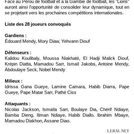
Face au Pérou de football et à la Gambie de football, les "Lions"
auront ainsi l’opportunité de consolider leur dynamique, tout en
se projetant vers les prochaines compétitions internationales.
Liste des 28 joueurs convoqués
Gardiens :
Édouard Mendy, Mory Diaw, Yehvann Diouf
Défenseurs :
Kalidou Koulibaly, Moussa Niakhaté, El Hadji Malick Diouf,
Krépin Diatta, Mamadou Sarr, Ismaïl Jakobs, Antoine Mendy,
Abdoulaye Seck, Nobel Mendy
Milieux :
Idrissa Gana Gueye, Lamine Camara, Habib Diarra, Pape
Gueye, Pape Matar Sarr, Pathé Ciss
Attaquants :
Nicolas Jackson, Ismaïla Sarr, Boulaye Dia, Chérif Ndiaye,
Bamba Dieng, Iliman Ndiaye, Habib Diallo, Ibrahim Mbaye,
Mamadou Diakhon, Assane Diao.
LERAL NET