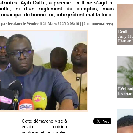
riotes, Ayib Daffé, a précisé : « Il ne s’agit ni
tielle, ni d’un règlement de comptes, mais
ceux qui, de bonne foi, interprètent mal la loi ».
 par leral.net le Vendredi 21 Mars 2025 à 08:10 | |
0
commentaire(s)|
Deuil d
Amy Mbac
Dieu en 
Déclarat
les retar
Cette démarche vise à
éclairer l’opinion
publique et à clarifier