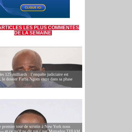
ARTICLES LES PLUS COMMENTÉS
DE LA SEMAINE
es 125 milliards : l’enquête judiciaire est
, le dossier Farba Ngom entre dans sa phase
e premier tour de scrutin à New York nous
— et ce qu'il ne dit pas ( par Mamadou THIAM