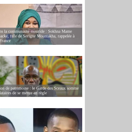
ans la communauté mouride : Sokhna Mame
ké, fille de Serigne Mountakha, rappelée à
France
ion de patrimoine : le Garde des Sceaux somme
dataires de se mettre en règle