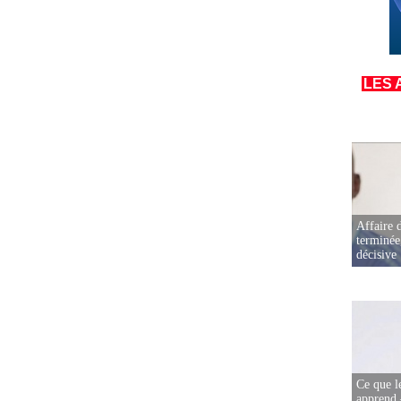
LES 
Affaire d
terminée
décisive
Ce que l
apprend 