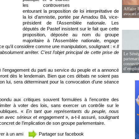
les controverses
Affaire 
entourant la proposition de loi interprétative de
avocats r
la loi d’amnistie, portée par Amadou Bâ, vice-
président de l’Assemblée nationale. Les
députés de Pastef insistent sur le fait que cette
proposition, déposée au nom du groupe
majoritaire à l’Assemblée nationale, engage
ce qu’il considère comme une manipulation, soulignant : «
Il
absolument arrêter. C’est l’objet principal de cette prise de
Le Sénég
partenar
connectiv
d’emplo
irmé l’engagement du parti au service du peuple et a annoncé
nt dès le lendemain. Bien que ces débats ne soient pas
lon lui, sera déterminant pour la convocation d’une séance
épondu aux critiques souvent formulées à l’encontre des
imiter à voter des lois, sans exercer un contrôle sur le
publiques. «
En tant que représentants du peuple, nous
on avec sérieux et engagement
», a-t-il assuré, soulignant
concret de l’implication de son groupe parlementaire.
er à un ami
Partager sur facebook