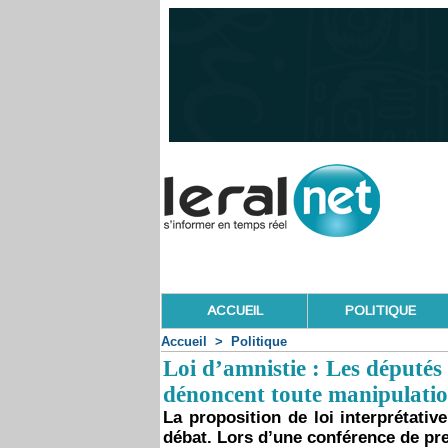
ACCUEIL
POLITIQUE
Accueil
>
Politique
Loi d’amnistie : Les députés d
dénoncent toute manipulati
La proposition de loi interprétativ
débat. Lors d’une conférence de pre