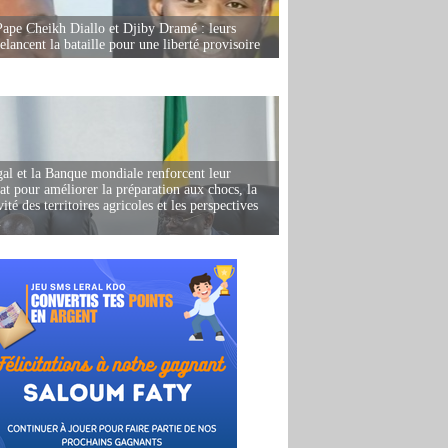
Pape Cheikh Diallo et Djiby Dramé : leurs
elancent la bataille pour une liberté provisoire
al et la Banque mondiale renforcent leur
iat pour améliorer la préparation aux chocs, la
ité des territoires agricoles et les perspectives
i