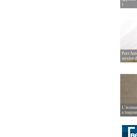
)
Port Aut
service 
L’écono
a toujou