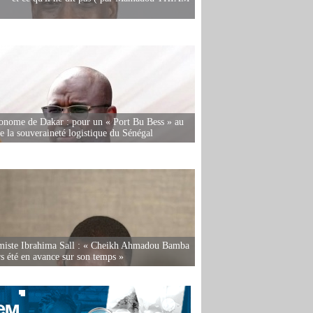
onome de Dakar : pour un « Port Bu Bess » au
de la souveraineté logistique du Sénégal
miste Ibrahima Sall : « Cheikh Ahmadou Bamba
rs été en avance sur son temps »