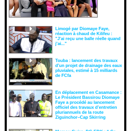
récupératio
n visant à
semer le
doute...
Limogé par Diomaye Faye,
réaction à chaud de Kilifeu :
"J'ai reçu une balle réelle quand
j'ai..."
Touba : lancement des travaux
d’un projet de drainage des eaux
pluviales, estimé à 15 milliards
de FCfa ‎
En déplacement en Casamance :
Le Président Bassirou Diomaye
Faye a procédé au lancement
officiel des travaux d’entretien
pluriannuels de la route
Ziguinchor–Cap Skirring