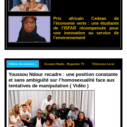
Prix africain Cedeao de
l’économie verte : une étudiante
de l’ISFAR récompensée pour
une innovation au service de
l’environnement
Vidéos du moment...
Ecoutez Radio - Regardez TV
Télévision Leral
Rep
Youssou Ndour recadre : une position constante
et sans ambiguïté sur l’homosexualité face aux
tentatives de manipulation ( Vidéo )
Face aux
interprétati
ons
malveillant
es et aux
tentatives
de