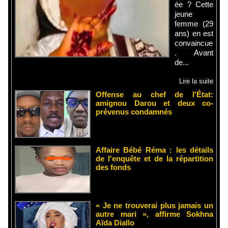
ée ? Cette
jeune
femme (29
ans) en est
convaincue
. Avant
de...
Lire la suite
Offense au chef de l'État:
amignou Darou et deux co-
prévenus condamnés
Affaire Bébé Réma : les détails
de l'enquête et de la répartition
des fonds
« Je ne trouverai plus jamais un
autre mari », affirme Sokhna
Aïda Diallo