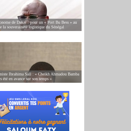
onome de Dakar : pour un « Port Bu Bess » au
de la souveraineté logistique du Sénégal
miste Ibrahima Sall : « Cheikh Ahmadou Bamba
rs été en avance sur son temps »