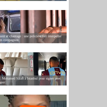
nt et chantage : une policière fait interpeller
ien compagnon
: Mohamed Salah à Istanbul pour signer avec
spor