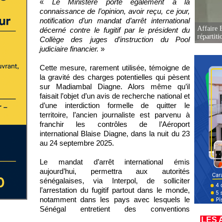
«
Le Ministère porte également à la
connaissance de l’opinion, avoir reçu, ce jour,
notification d’un mandat d’arrêt international
Affaire B
décerné contre le fugitif par le président du
répartiti
Collège des juges d’instruction du Pool
judiciaire financier.
»
Cette mesure, rarement utilisée, témoigne de
la gravité des charges potentielles qui pèsent
sur Madiambal Diagne. Alors même qu’il
faisait l’objet d’un avis de recherche national et
d’une interdiction formelle de quitter le
territoire, l’ancien journaliste est parvenu à
franchir les contrôles de l’Aéroport
international Blaise Diagne, dans la nuit du 23
au 24 septembre 2025.
Le mandat d’arrêt international émis
aujourd’hui, permettra aux autorités
sénégalaises, via Interpol, de solliciter
l’arrestation du fugitif partout dans le monde,
notamment dans les pays avec lesquels le
Sénégal entretient des conventions
LES 