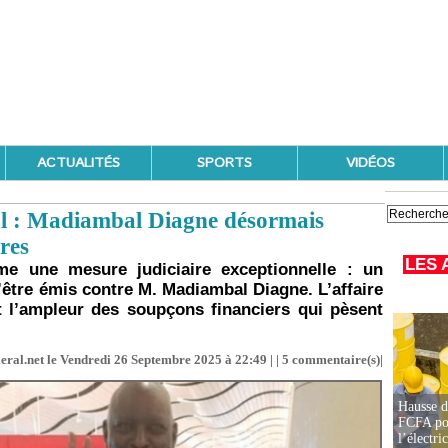
ACTUALITÉS
SPORTS
VIDÉOS
al : Madiambal Diagne désormais
res
LES 
rme une mesure judiciaire exceptionnelle : un
d’être émis contre M. Madiambal Diagne. L’affaire
t l’ampleur des soupçons financiers qui pèsent
eral.net le Vendredi 26 Septembre 2025 à 22:49 | |
5
commentaire(s)|
Hausse d
FCFA pou
l’électric