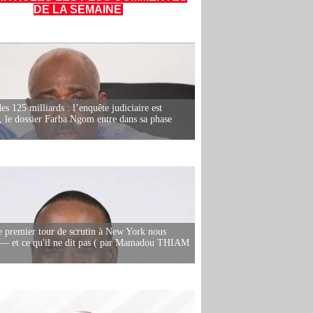
DE LA SEMAINE
es 125 milliards : l’enquête judiciaire est
, le dossier Farba Ngom entre dans sa phase
e premier tour de scrutin à New York nous
— et ce qu'il ne dit pas ( par Mamadou THIAM