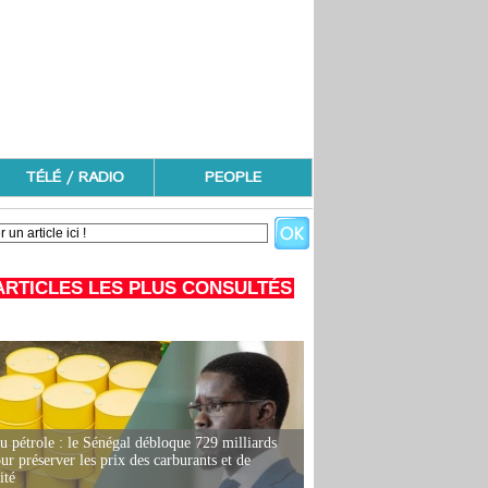
TÉLÉ / RADIO
PEOPLE
ARTICLES LES PLUS CONSULTÉS
u pétrole : le Sénégal débloque 729 milliards
r préserver les prix des carburants et de
ité