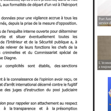
Port Aut
service 
L’écono
a toujou