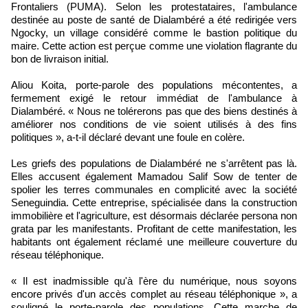
Frontaliers (PUMA). Selon les protestataires, l'ambulance
destinée au poste de santé de Dialambéré a été redirigée vers
Ngocky, un village considéré comme le bastion politique du
maire. Cette action est perçue comme une violation flagrante du
bon de livraison initial.
Aliou Koita, porte-parole des populations mécontentes, a
fermement exigé le retour immédiat de l'ambulance à
Dialambéré. « Nous ne tolérerons pas que des biens destinés à
améliorer nos conditions de vie soient utilisés à des fins
politiques », a-t-il déclaré devant une foule en colère.
Les griefs des populations de Dialambéré ne s'arrêtent pas là.
Elles accusent également Mamadou Salif Sow de tenter de
spolier les terres communales en complicité avec la société
Seneguindia. Cette entreprise, spécialisée dans la construction
immobilière et l'agriculture, est désormais déclarée persona non
grata par les manifestants. Profitant de cette manifestation, les
habitants ont également réclamé une meilleure couverture du
réseau téléphonique.
« Il est inadmissible qu'à l'ère du numérique, nous soyons
encore privés d'un accès complet au réseau téléphonique », a
souligné le porte-parole des populations. Cette marche de