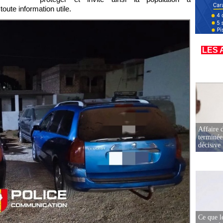
oute information utile.
LES 
Affaire d
terminée
décisive
Ce que l