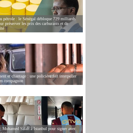
u pétrole : le Sénégal débloque 729 milliards
r préserver les prix des carburants et de
ité
nt et chantage : une policière fait interpeller
ien compagnon
: Mohamed Salah à Istanbul pour signer avec