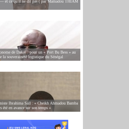
— et ce qu'il ne dit pas ( par Mamadou THIAM
onome de Dakar : pour un « Port Bu Bess » au
de la souveraineté logistique du Sénégal
miste Ibrahima Sall : « Cheikh Ahmadou Bamba
rs été en avance sur son temps »