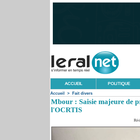
ACCUEIL
POLITIQUE
Accueil
>
Fait divers
Mbour : Saisie majeure de p
l'OCRTIS
Réd