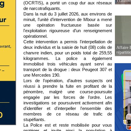
Trabzon
(OCRTIS), a porté un coup dur aux réseaux
de narcotrafiquants.
Dans la nuit du 3 juillet 2026, aux environs de
minuit, l’unité d’intervention de Mbour a mené
une opération fructueuse basée sur
l'exploitation rigoureuse d’un renseignement
opérationnel.
Cette intervention a permis l'interpellation de
deux individus et la saisie de huit (08) colis de
Affaire B
répartiti
chanvre indien, pour un poids total de 259,55
kilogrammes. La police a également
immobilisé trois véhicules ayant servi au
transport de la drogue : deux Peugeot 307 et
une Mercedes 190.
Lors de l’opération, d’autres suspects ont
réussi à prendre la fuite en profitant de la
pénombre, malgré une course-poursuite
engagée par les forces de l’ordre. Les
investigations se poursuivent activement afin
d'identifier et d'interpeller l'ensemble des
membres de ce réseau de trafic de
stupéfiants.
La Police est et reste mobilisée pour vous
protéger et invite ainsi la population à