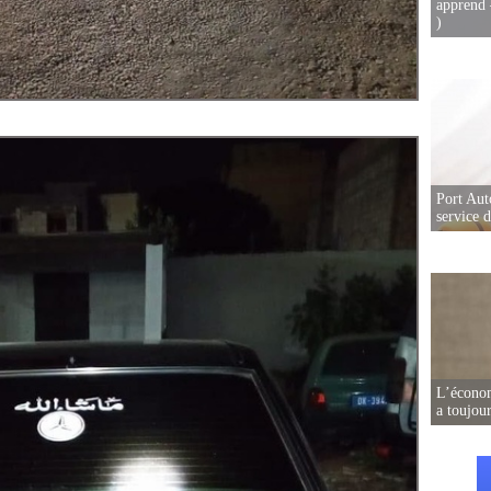
apprend 
)
Port Aut
service 
L’écono
a toujou