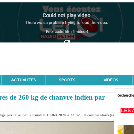
ACTUALITÉS
SPORTS
VIDÉOS
rès de 260 kg de chanvre indien par
LES 
igé par leral.net le Lundi 6 Juillet 2026 à 23:32 | |
0
commentaire(s)|