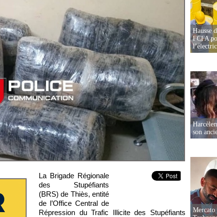
Hausse d
FCFA pou
l’électric
Harcèleme
son anc
La Brigade Régionale
des Stupéfiants
(BRS) de Thiès, entité
de l’Office Central de
Mercato 
Répression du Trafic Illicite des Stupéfiants