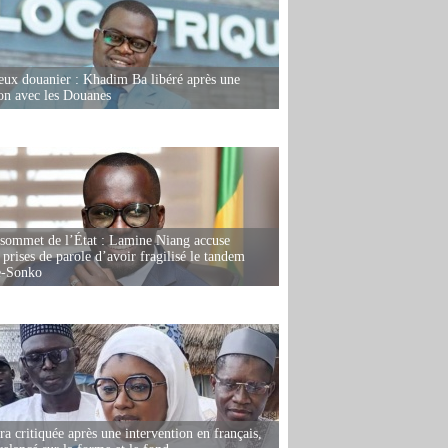
eux douanier : Khadim Ba libéré après une
ion avec les Douanes
 sommet de l’État : Lamine Niang accuse
 prises de parole d’avoir fragilisé le tandem
-Sonko
 critiquée après une intervention en français,