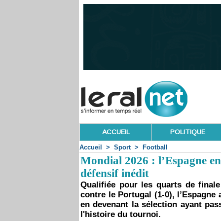
ACCUEIL
POLITIQUE
Accueil
>
Sport
>
Football
Mondial 2026 : l’Espagne ent
défensif inédit
Qualifiée pour les quarts de fina
contre le Portugal (1-0), l’Espagne
en devenant la sélection ayant pas
l'histoire du tournoi.