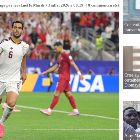
gé par leral.net le Mardi 7 Juillet 2026 à 00:19 | |
0
commentaire(s)|
Contenti
transact
Crise au
certaines
Diomaye
Amy Mara