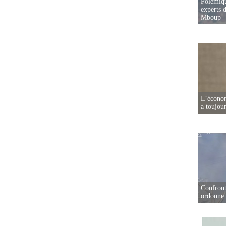
Polémiqu
experts d
Mboup
L’écono
a toujou
Confront
ordonne 