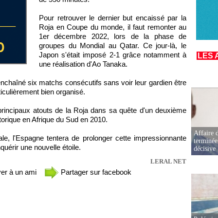
Pour retrouver le dernier but encaissé par la
Roja en Coupe du monde, il faut remonter au
1er décembre 2022, lors de la phase de
groupes du Mondial au Qatar. Ce jour-là, le
Japon s'était imposé 2-1 grâce notamment à
LES 
une réalisation d'Ao Tanaka.
nchaîné six matchs consécutifs sans voir leur gardien être
rticulièrement bien organisé.
 principaux atouts de la Roja dans sa quête d'un deuxième
storique en Afrique du Sud en 2010.
Affaire d
ale, l'Espagne tentera de prolonger cette impressionnante
terminée
quérir une nouvelle étoile.
décisive
LERAL NET
er à un ami
Partager sur facebook