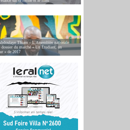
relancé sur la forme et le fond
Abdoulaye Thiam – L'Assemblée nationale
e dossier du marché « Un Étudiant, un
ur » de 2017