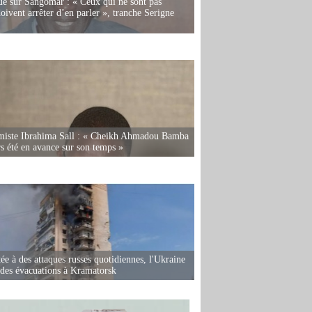
e sur Sangomar : « Ceux qui ne sont pas
oivent arrêter d’en parler », tranche Serigne
miste Ibrahima Sall : « Cheikh Ahmadou Bamba
rs été en avance sur son temps »
ée à des attaques russes quotidiennes, l'Ukraine
des évacuations à Kramatorsk