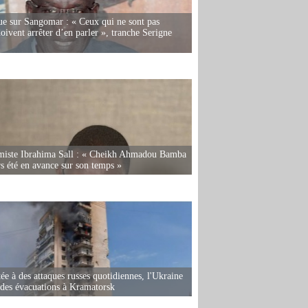
e sur Sangomar : « Ceux qui ne sont pas
oivent arrêter d’en parler », tranche Serigne
miste Ibrahima Sall : « Cheikh Ahmadou Bamba
rs été en avance sur son temps »
ée à des attaques russes quotidiennes, l'Ukraine
des évacuations à Kramatorsk