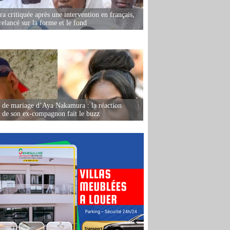
 critiquée après une intervention en français,
relancé sur la forme et le fond
de mariage d’Aya Nakamura : la réaction
e de son ex-compagnon fait le buzz