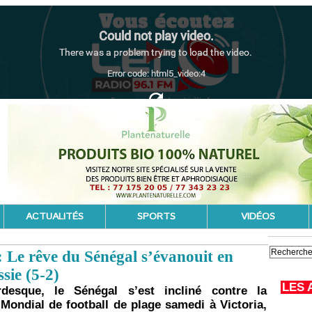
ACTUALITÉS
SPORTS
VIDÉOS
 Le rêve du Sénégal s’évanouit en
sie (5-2)
LES 
esque, le Sénégal s’est incliné contre la
 Mondial de football de plage samedi à Victoria,