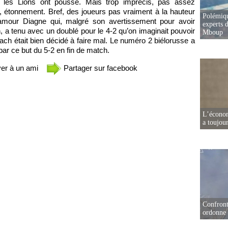
s, les Lions ont poussé. Mais trop imprécis, pas assez
, étonnement. Bref, des joueurs pas vraiment à la hauteur
Polémiqu
amour Diagne qui, malgré son avertissement pour avoir
experts d
 a tenu avec un doublé pour le 4-2 qu’on imaginait pouvoir
Mboup
ch était bien décidé à faire mal. Le numéro 2 biélorusse a
par ce but du 5-2 en fin de match.
er à un ami
Partager sur facebook
L’écono
a toujou
Confront
ordonne 