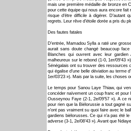
mais une première médaille de bronze en
pour cette équipe qui nous aura encore fait r
risque d’être difficile à digérer. D’autan
regrets. Leur rêve d’étoile dorée a pris du 
Des fautes fatales
D’entrée, Mamadou Sylla a raté une grosse 
aurait sans doute changé beaucoup face à
Blanches qui ouvrent avec leur gardien
malheureux sur le rebond (1-0, 1er/09’43 »
Sénégalais ont su trouver des ressources da
qui égalise d’une belle déviation au terme 
1er/03’23 »). Mais par la suite, les choses 
Le temps pour Sanou Laye Thiaw, qui venait
concéder naïvement un coup franc et pour Ih
Ousseynou Faye (2-1, 2e/09’57 »). A ce ni
pour rien que la Biélorussie a tout gagné 
n’ont pas vraiment su quoi faire avec le ba
gardiens biélorusses. Ce qui n’a pas été l
adverse (3-1, 2e/08’43 »). Avant que Ndiaye