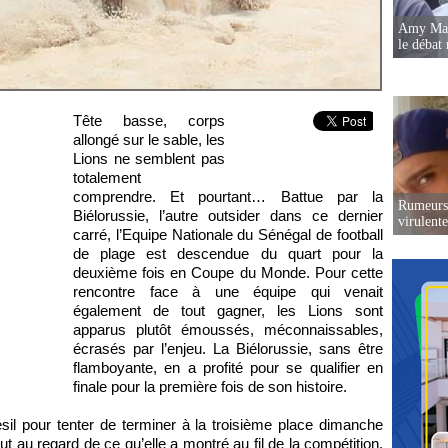
Amy Mara
le débat 
Tête basse, corps
allongé sur le sable, les
Lions ne semblent pas
totalement
comprendre. Et pourtant… Battue par la
Rumeurs 
Biélorussie, l’autre outsider dans ce dernier
virulent
carré, l’Equipe Nationale du Sénégal de football
de plage est descendue du quart pour la
deuxième fois en Coupe du Monde. Pour cette
rencontre face à une équipe qui venait
également de tout gagner, les Lions sont
apparus plutôt émoussés, méconnaissables,
écrasés par l’enjeu. La Biélorussie, sans être
flamboyante, en a profité pour se qualifier en
finale pour la première fois de son histoire.
ésil pour tenter de terminer à la troisième place dimanche
ut au regard de ce qu’elle a montré au fil de la compétition,