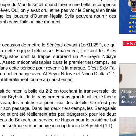
 Coupe du Monde serait quand même une belle récompense
êver. Oui, on y avait cru, et ne pas voir le Sénégal en finale
t que les joueurs d’Oumar Ngalla Sylla peuvent nourrir des
plomb dans l’aile au pire moment.
LES 
occasion de mettre le Sénégal devant (1er/11’29’’), ce qui
 cette équipe biélorusse. Finalement, ce sont les Ailes
 Avgustov dont la frappe surprend un Al- Seyni Ndiaye
). Assez méconnaissables dans le premier tiers-temps, les
ns cette période pour revenir à la marque. C’est Sidy Fall
d’un bel échange avec Al-Seyni Ndiaye et Ninou Diatta (1-1,
ont littéralement tourné au cauchemar.
 de rater la balle du 2-2 en touchant la transversale, de
Affaire d
ar Bryhstel de le transformer sans grande difficulté face à
terminée
décisive
veau, les matchs se jouent sur des détails. Ce n’est pas
sur son passage. Dans les deux tiers-temps, les Sénégalais
llon et ont été réellement très peu dangereux pour les deux
e cas de Bokach, au service de Hapon pour le troisième but
 ne se troue sur un nouveau coup-franc de Bryshtel (4-1).