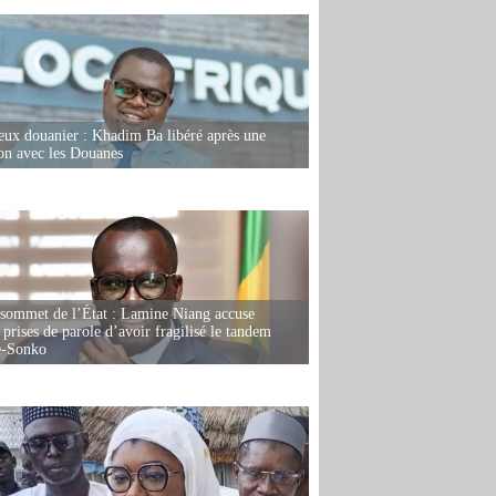
eux douanier : Khadim Ba libéré après une
ion avec les Douanes
 sommet de l’État : Lamine Niang accuse
 prises de parole d’avoir fragilisé le tandem
-Sonko