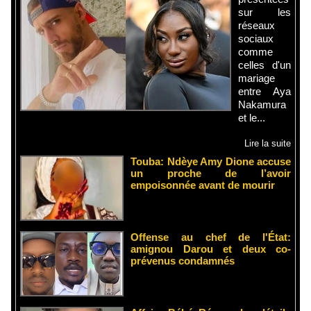
sur les
réseaux
sociaux
comme
celles d'un
mariage
entre Aya
Nakamura
et le...
Lire la suite
Touba: Ndèye Amy Dione accuse
un proche de l’avoir
empoisonnée avant de mourir
Offense au chef de l'État:
amignou Darou et deux co-
prévenus condamnés