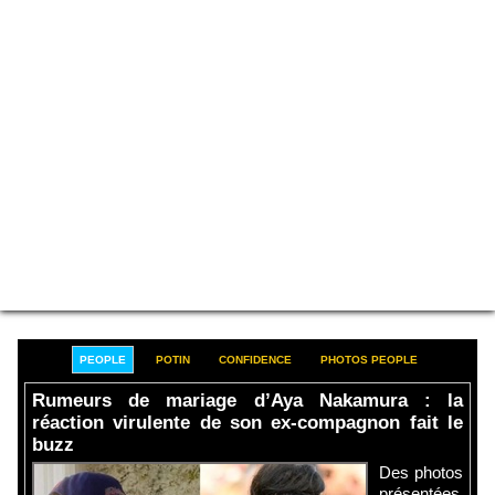
PEOPLE
POTIN
CONFIDENCE
PHOTOS PEOPLE
Rumeurs de mariage d’Aya Nakamura : la
réaction virulente de son ex-compagnon fait le
buzz
Des photos
présentées