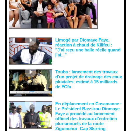
tentatives
de
récupératio
n visant à
semer le
doute...
Limogé par Diomaye Faye,
réaction à chaud de Kilifeu :
"J'ai reçu une balle réelle quand
j'ai..."
Touba : lancement des travaux
d’un projet de drainage des eaux
pluviales, estimé à 15 milliards
de FCfa ‎
En déplacement en Casamance :
Le Président Bassirou Diomaye
Faye a procédé au lancement
officiel des travaux d’entretien
pluriannuels de la route
Ziguinchor–Cap Skirring