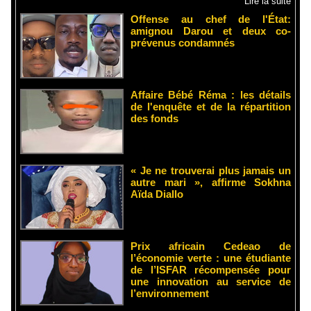
Lire la suite
Offense au chef de l'État:
amignou Darou et deux co-
prévenus condamnés
Affaire Bébé Réma : les détails
de l'enquête et de la répartition
des fonds
« Je ne trouverai plus jamais un
autre mari », affirme Sokhna
Aïda Diallo
Prix africain Cedeao de
l’économie verte : une étudiante
de l’ISFAR récompensée pour
une innovation au service de
l’environnement