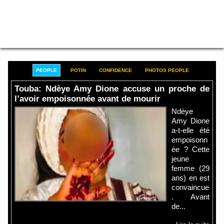
PEOPLE
POTIN
CONFIDENCE
PHOTOS PEOPLE
Touba: Ndèye Amy Dione accuse un proche de
l’avoir empoisonnée avant de mourir
Ndèye
Amy Dione
a-t-elle été
empoisonn
ée ? Cette
jeune
femme (29
ans) en est
convaincue
. Avant
de...