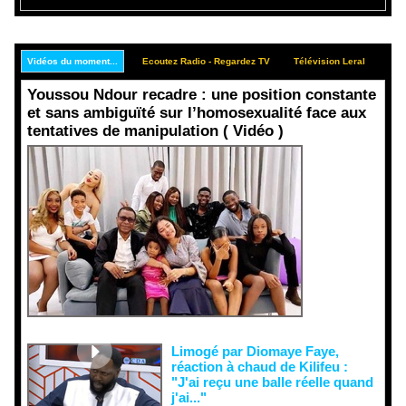
Vidéos du moment...
Ecoutez Radio - Regardez TV
Télévision Leral
Rep
Youssou Ndour recadre : une position constante
et sans ambiguïté sur l’homosexualité face aux
tentatives de manipulation ( Vidéo )
Face aux
interprétati
ons
malveillant
es et aux
tentatives
de
récupératio
n visant à
semer le
doute...
Limogé par Diomaye Faye,
réaction à chaud de Kilifeu :
"J'ai reçu une balle réelle quand
j'ai..."