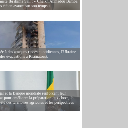
miste Ibrahima Sall : « Cheikh Ahmadou Bamba
rs été en avance sur son temps »
ée à des attaques russes quotidiennes, l'Ukraine
des évacuations à Kramatorsk
al et la Banque mondiale renforcent leur
iat pour améliorer la préparation aux chocs, la
ité des territoires agricoles et les perspectives
i