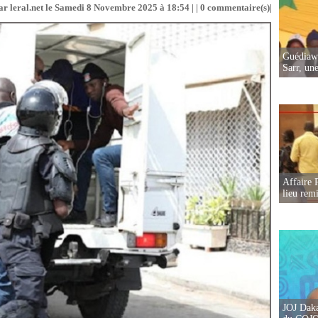
ar leral.net le Samedi 8 Novembre 2025 à 18:54 | |
0
commentaire(s)|
Guédiawa
Sarr, un
Affaire 
lieu rem
JOJ Daka