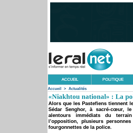
ACCUEIL
POLITIQUE
Accueil
>
Actualités
«Niakhtou national» : La pol
Alors que les Pastefiens tiennent 
Sédar Senghor, à sacré-cœur, le 
alentours immédiats du terrain
l’opposition, plusieurs personne
fourgonnettes de la police.