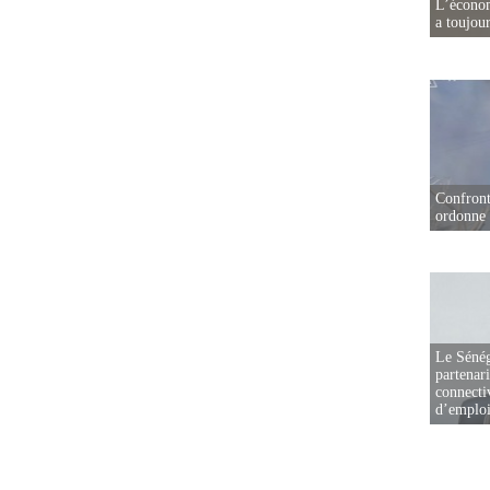
L’écono
a toujou
Confront
ordonne 
Le Sénég
partenar
connectiv
d’emplo