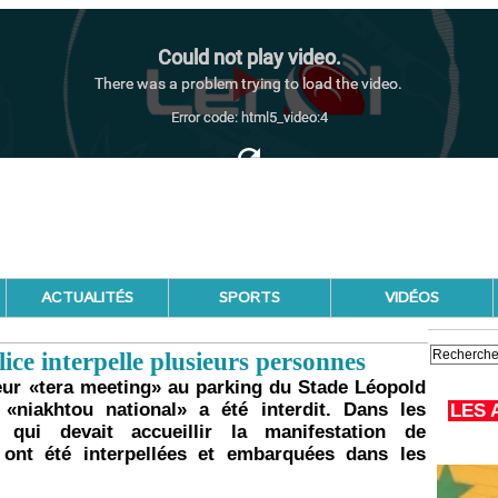
ACTUALITÉS
SPORTS
VIDÉOS
ice interpelle plusieurs personnes
leur «tera meeting» au parking du Stade Léopold
«niakhtou national» a été interdit. Dans les
LES 
 qui devait accueillir la manifestation de
s ont été interpellées et embarquées dans les