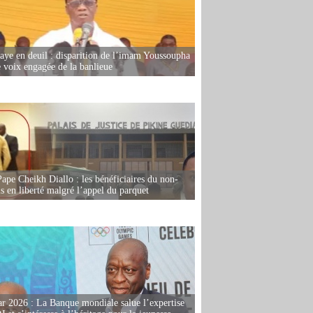
ye en deuil : disparition de l’imam Youssoupha
e voix engagée de la banlieue
Pape Cheikh Diallo : les bénéficiaires du non-
is en liberté malgré l’appel du parquet
r 2026 : La Banque mondiale salue l’expertise