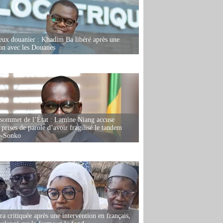
eux douanier : Khadim Ba libéré après une
ion avec les Douanes
 sommet de l’État : Lamine Niang accuse
 prises de parole d’avoir fragilisé le tandem
-Sonko
 critiquée après une intervention en français,