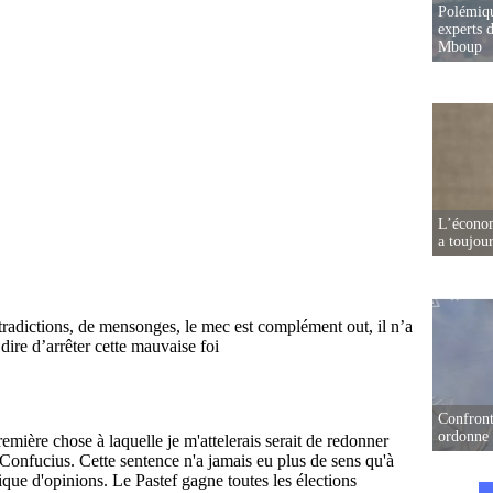
Polémiqu
experts d
Mboup
L’écono
a toujou
Confront
ordonne 