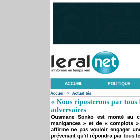
ACCUEIL
POLITIQUE
Accueil
>
Actualités
« Nous riposterons par tous 
adversaires
Ousmane Sonko est monté au cré
manigances » et de « complots » 
affirme ne pas vouloir engager un
prévenant qu’il répondra par tous le