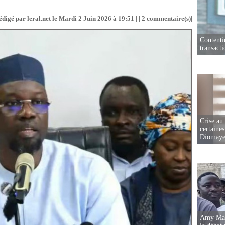
édigé par leral.net le Mardi 2 Juin 2026 à 19:51 | |
2
commentaire(s)|
Contenti
transact
Crise au
certaines
Diomaye
Amy Mara