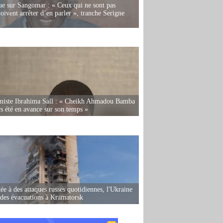
e sur Sangomar : « Ceux qui ne sont pas
oivent arrêter d’en parler », tranche Serigne
miste Ibrahima Sall : « Cheikh Ahmadou Bamba
rs été en avance sur son temps »
ée à des attaques russes quotidiennes, l'Ukraine
des évacuations à Kramatorsk