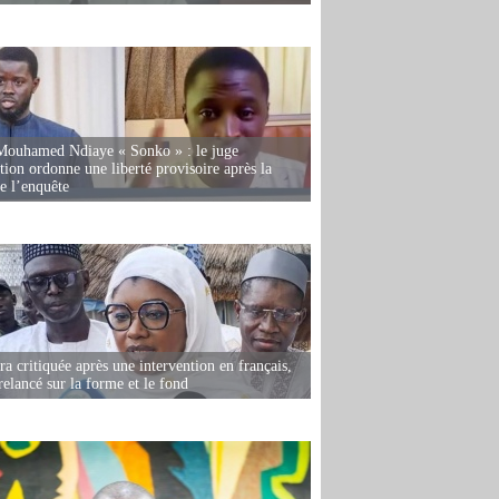
Mouhamed Ndiaye « Sonko » : le juge
tion ordonne une liberté provisoire après la
de l’enquête
 critiquée après une intervention en français,
relancé sur la forme et le fond