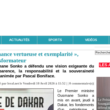
ACTUALITÉS
SPORTS
VIDÉOS
nce vertueuse et exemplarité »,
nsformateur
LES 
mane Sonko a défendu une vision exigeante du
parence, la responsabilité et la souveraineté
animée par Pascal Boniface.
 par leral.net le Vendredi 10 Avril 2026 à 11:52 | |
0
commentaire(s)|
Le Premier ministre
Ousmane Sonko a
mis en avant, jeudi à
Le Prési
Soumaré 
Dakar, les fondements
défend s
d’un patriotisme «