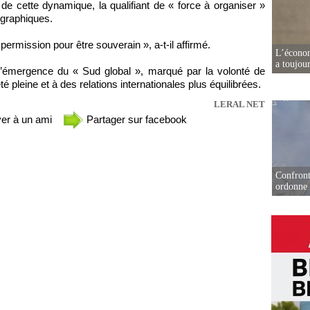
 de cette dynamique, la qualifiant de « force à organiser »
ographiques.
mission pour être souverain », a-t-il affirmé.
L’écono
a toujou
l’émergence du « Sud global », marqué par la volonté de
pleine et à des relations internationales plus équilibrées.
LERAL NET
er à un ami
Partager sur facebook
Confront
ordonne 