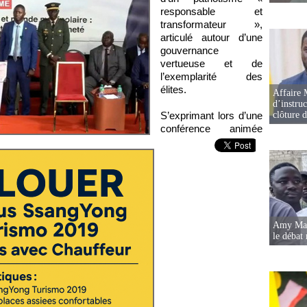
responsable et
transformateur »,
articulé autour d’une
gouvernance
vertueuse et de
l’exemplarité des
élites.
Affaire 
d’instruc
S’exprimant lors d’une
clôture 
conférence animée
Amy Mara
le débat 