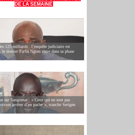
DE LA SEMAINE
es 125 milliards : l’enquête judiciaire est
, le dossier Farba Ngom entre dans sa phase
e sur Sangomar : « Ceux qui ne sont pas
oivent arrêter d’en parler », tranche Serigne