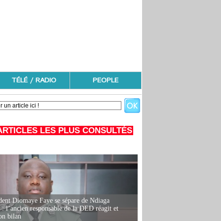
TÉLÉ / RADIO
PEOPLE
ARTICLES LES PLUS CONSULTÉS
dent Diomaye Faye se sépare de Ndiaga
: l’ancien responsable de la DED réagit et
on bilan