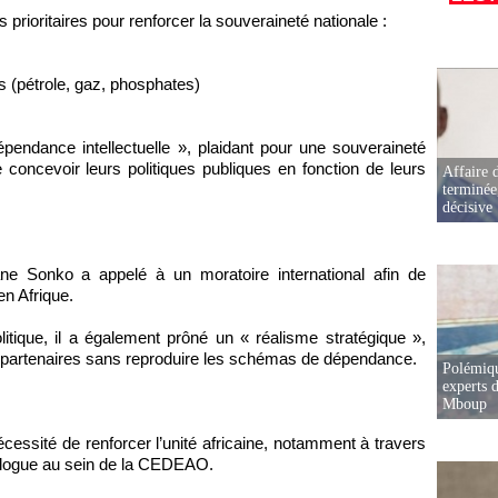
s prioritaires pour renforcer la souveraineté nationale :
s (pétrole, gaz, phosphates)
épendance intellectuelle », plaidant pour une souveraineté
 concevoir leurs politiques publiques en fonction de leurs
Affaire d
terminée
décisive
ne Sonko a appelé à un moratoire international afin de
en Afrique.
tique, il a également prôné un « réalisme stratégique »,
eurs partenaires sans reproduire les schémas de dépendance.
Polémiqu
experts d
Mboup
cessité de renforcer l’unité africaine, notamment à travers
alogue au sein de la CEDEAO.