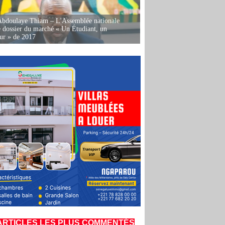
Abdoulaye Thiam – L'Assemblée nationale
e dossier du marché « Un Étudiant, un
ur » de 2017
ARTICLES LES PLUS COMMENTÉS