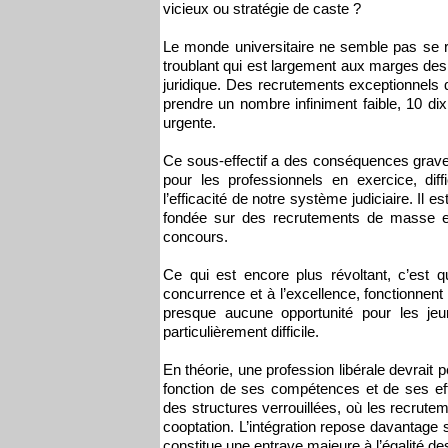
vicieux ou stratégie de caste ?
Le monde universitaire ne semble pas se ret
troublant qui est largement aux marges des
juridique. Des recrutements exceptionnels q
prendre un nombre infiniment faible, 10 di
urgente.
Ce sous-effectif a des conséquences graves 
pour les professionnels en exercice, dif
l’efficacité de notre système judiciaire. Il e
fondée sur des recrutements de masse et
concours.
Ce qui est encore plus révoltant, c’est q
concurrence et à l’excellence, fonctionnen
presque aucune opportunité pour les jeu
particulièrement difficile.
En théorie, une profession libérale devrait 
fonction de ses compétences et de ses eff
des structures verrouillées, où les recrute
cooptation. L’intégration repose davantage s
constitue une entrave majeure à l’égalité d