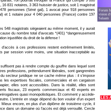
comparatif, l’on pourrait invoquer la France qui compte 9 000
 16 831 notaires, 3 363 huissier de justice, soit 1 magistrat
 478 personnes (Séné gal), 1 avocat pour 918 personnes
Forum In
l) et 1 notaire pour 4 040 personnes (France) contre 197
vision d
Salaam
si les 548 magistrats siégeaient au même moment, il y aurait
à cause du nombre total d’avocats *(401) *dangereusement
on injustifiée du droit de la défense !
s d’accès à ces professions restent extrêmement limités,
s par session voire moins, une situation inacceptable au
e suffisent pas à rendre compte du gouffre dans lequel sont
tres professions, prétendument libérales, sont gangrenées
du secteur juridique ne se cache même plus : il s’impose
ns les expertises fiscales, commerciales et en cargaison
papier, elles sont accessibles. Dans la réalité, elles sont
perts fiscaux, 23 experts commerciaux et 40 experts en
 prérogatives quasi monopolistiques. Et comment y accède-
LES 
eutre. L’entrée en stage dépend du bon vouloir d’un expert
t. Mieux encore, en plus d’un diplôme de troisième cycle, il
ence dans un domaine où l’accès est déjà verrouillé. Cercle