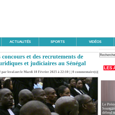
ACTUALITÉS
SPORTS
VIDÉOS
s concours et des recrutements de
uridiques et judiciaires au Sénégal
LES 
 par leral.net le Mardi 18 Février 2025 à 22:10 | |
0
commentaire(s)|
Le Prési
Soumaré 
défend s