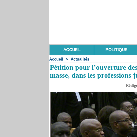
ACCUEIL
POLITIQUE
Accueil
>
Actualités
Pétition pour l’ouverture de
masse, dans les professions j
Rédigé