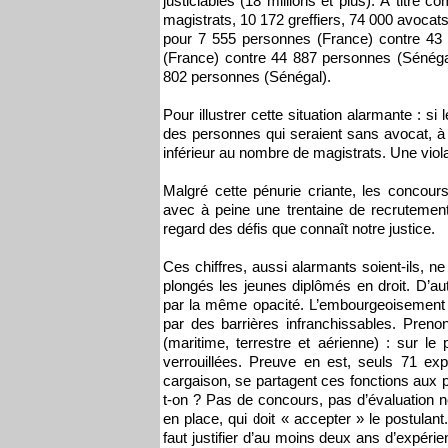
justiciables (18 millions et plus). À titre 
magistrats, 10 172 greffiers, 74 000 avocats,
pour 7 555 personnes (France) contre 43
(France) contre 44 887 personnes (Sénéga
802 personnes (Sénégal).
Pour illustrer cette situation alarmante : 
des personnes qui seraient sans avocat, 
inférieur au nombre de magistrats. Une violati
Malgré cette pénurie criante, les concour
avec à peine une trentaine de recrutement
regard des défis que connaît notre justice.
Ces chiffres, aussi alarmants soient-ils, n
plongés les jeunes diplômés en droit. D’au
par la même opacité. L’embourgeoisement 
par des barrières infranchissables. Preno
(maritime, terrestre et aérienne) : sur le 
verrouillées. Preuve en est, seuls 71 ex
cargaison, se partagent ces fonctions aux
t-on ? Pas de concours, pas d’évaluation n
en place, qui doit « accepter » le postulan
faut justifier d’au moins deux ans d’expéri