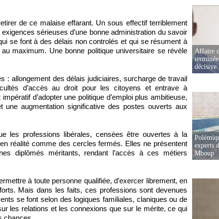
irer de ce malaise effarant. Un sous effectif terriblement
 exigences sérieuses d’une bonne administration du savoir
ui se font à des délais non controlés et qui se résument à
x au maximum. Une bonne politique universitaire se révèle
Affaire d
terminée
décisive
: allongement des délais judiciaires, surcharge de travail
ficultés d’accès au droit pour les citoyens et entrave à
st impératif d’adopter une politique d’emploi plus ambitieuse,
 une augmentation significative des postes ouverts aux
ue les professions libérales, censées être ouvertes à la
Polémiqu
t en réalité comme des cercles fermés. Elles ne présentent
experts d
nes diplômés méritants, rendant l’accès à ces métiers
Mboup
permettre à toute personne qualifiée, d’exercer librement, en
orts. Mais dans les faits, ces professions sont devenues
ments se font selon des logiques familiales, claniques ou de
ur les relations et les connexions que sur le mérite, ce qui
es chances.