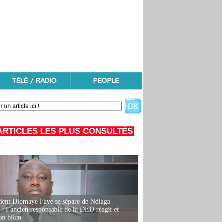
TÉLÉ / RADIO
PEOPLE
ARTICLES LES PLUS CONSULTÉS
dent Diomaye Faye se sépare de Ndiaga
: l’ancien responsable de la DED réagit et
on bilan