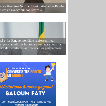
miste Ibrahima Sall : « Cheikh Ahmadou Bamba
rs été en avance sur son temps »
al et la Banque mondiale renforcent leur
iat pour améliorer la préparation aux chocs, la
ité des territoires agricoles et les perspectives
i