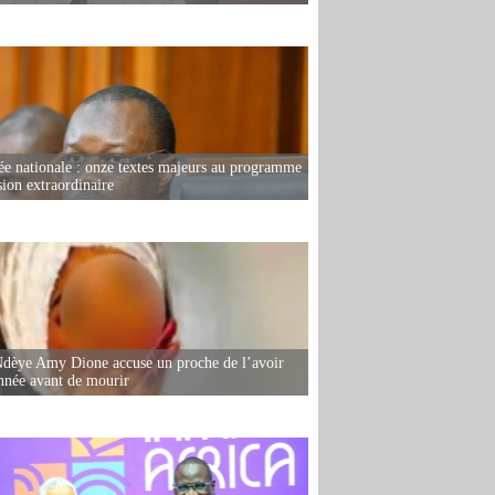
e nationale : onze textes majeurs au programme
sion extraordinaire
dèye Amy Dione accuse un proche de l’avoir
née avant de mourir