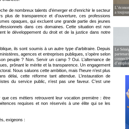
L’écono
che de nombreux talents d’émerger et d’enrichir le secteur
a toujou
ers plus de transparence et d’ouverture, ces professions
ismes opaques, qui excluent une grande partie des jeunes
rofessionnels dans ces domaines. Cette situation est non
ent le développement du droit et de la justice dans notre
blique, ils sont soumis à un autre type d’arbitraire. Depuis
Le Sénég
inistères, agences et entreprises publiques, s’opère selon
partenar
connectiv
r son peuple ? Non. Servir un camp ? Oui. L’alternance de
d’emplo
iques, prônant le mérite et la transparence. Un engagement
ctoral. Nous saluons cette ambition, mais l’heure n’est plus
ns délai, cette réforme tant attendue. L’instauration de
ristes du service public, n’est pas une faveur. C’est une
que ces métiers retrouvent leur vocation première : être
étences requises et non réservés à une élite qui se les
s, exigeons :