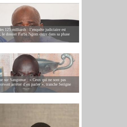
es 125 milliards : l’enquête judiciaire est
, le dossier Farba Ngom entre dans sa phase
e sur Sangomar : « Ceux qui ne sont pas
oivent arrêter d’en parler », tranche Serigne