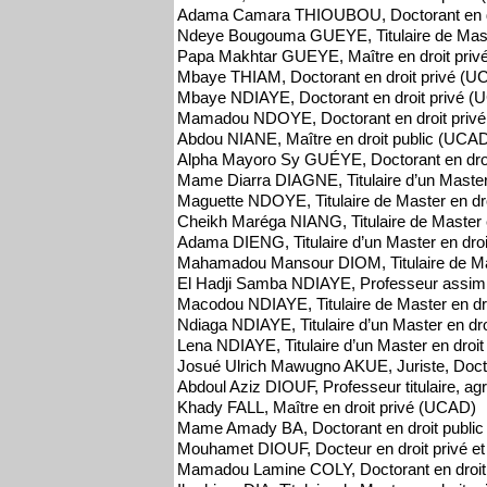
Adama Camara THIOUBOU, Doctorant en dr
Ndeye Bougouma GUEYE, Titulaire de Maste
Papa Makhtar GUEYE, Maître en droit pri
Mbaye THIAM, Doctorant en droit privé (U
Mbaye NDIAYE, Doctorant en droit privé 
Mamadou NDOYE, Doctorant en droit priv
Abdou NIANE, Maître en droit public (UCAD)
Alpha Mayoro Sy GUÉYE, Doctorant en dro
Mame Diarra DIAGNE, Titulaire d’un Master
Maguette NDOYE, Titulaire de Master en dr
Cheikh Maréga NIANG, Titulaire de Master 
Adama DIENG, Titulaire d’un Master en dro
Mahamadou Mansour DIOM, Titulaire de Mas
El Hadji Samba NDIAYE, Professeur assimil
Macodou NDIAYE, Titulaire de Master en dr
Ndiaga NDIAYE, Titulaire d’un Master en dr
Lena NDIAYE, Titulaire d’un Master en droi
Josué Ulrich Mawugno AKUE, Juriste, Docto
Abdoul Aziz DIOUF, Professeur titulaire, ag
Khady FALL, Maître en droit privé (UCAD)
Mame Amady BA, Doctorant en droit publi
Mouhamet DIOUF, Docteur en droit privé et
Mamadou Lamine COLY, Doctorant en droit