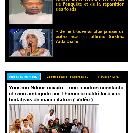
de l'enquête et de la répartition
des fonds
« Je ne trouverai plus jamais un
autre mari », affirme Sokhna
Aïda Diallo
Vidéos du moment...
Ecoutez Radio - Regardez TV
Télévision Leral
Rep
Youssou Ndour recadre : une position constante
et sans ambiguïté sur l’homosexualité face aux
tentatives de manipulation ( Vidéo )
Face aux
interprétati
ons
malveillant
es et aux