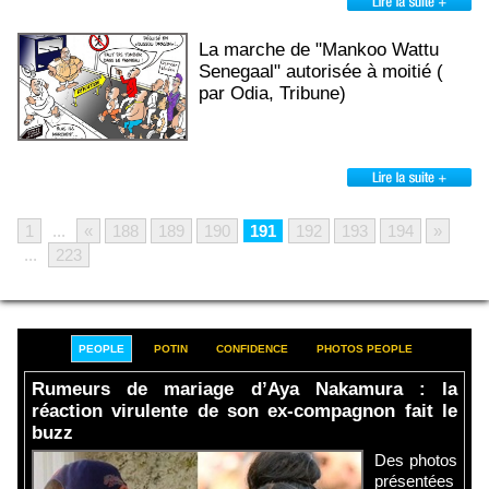
La marche de "Mankoo Wattu
Senegaal" autorisée à moitié (
par Odia, Tribune)
1
...
«
188
189
190
191
192
193
194
»
...
223
PEOPLE
POTIN
CONFIDENCE
PHOTOS PEOPLE
Rumeurs de mariage d’Aya Nakamura : la
réaction virulente de son ex-compagnon fait le
buzz
Des photos
présentées