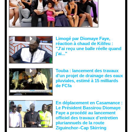
tentatives
de
récupératio
n visant à
semer le
doute...
Limogé par Diomaye Faye,
réaction à chaud de Kilifeu :
"J'ai reçu une balle réelle quand
j'ai..."
Touba : lancement des travaux
d’un projet de drainage des eaux
pluviales, estimé à 15 milliards
de FCfa ‎
En déplacement en Casamance :
Le Président Bassirou Diomaye
Faye a procédé au lancement
officiel des travaux d’entretien
pluriannuels de la route
Ziguinchor–Cap Skirring