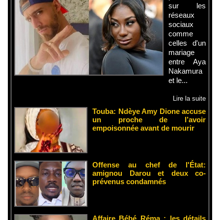
sur les
réseaux
sociaux
comme
celles d'un
mariage
entre Aya
Nakamura
et le...
Lire la suite
Touba: Ndèye Amy Dione accuse
un proche de l’avoir
empoisonnée avant de mourir
Offense au chef de l'État:
amignou Darou et deux co-
prévenus condamnés
Affaire Bébé Réma : les détails