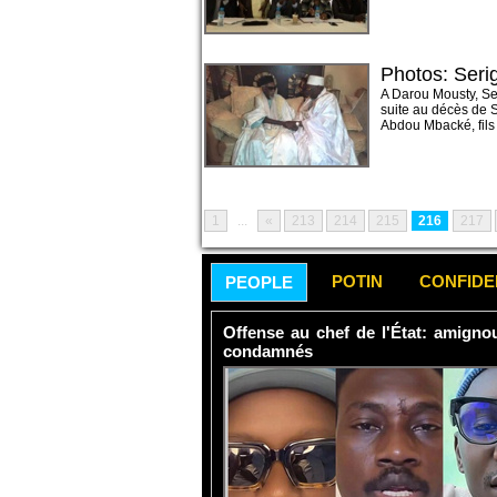
Photos: Seri
A Darou Mousty, Se
suite au décès de 
Abdou Mbacké, fils
1
...
«
213
214
215
216
217
POTIN
CONFID
PEOPLE
Offense au chef de l'État: amign
condamnés