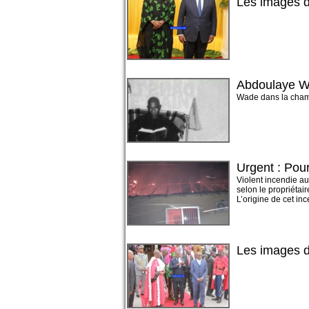
Les images d
Abdoulaye W
Wade dans la chambre
Urgent : Pour
Violent incendie au
selon le propriétair
L’origine de cet inc
Les images d