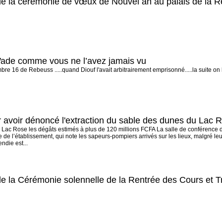
e la cérémonie de vœux de Nouvel an au palais de la R
ade comme vous ne l’avez jamais vu
 16 de Rebeuss .....quand Diouf l'avait arbitrairement emprisonné.....la suite on la 
 avoir dénoncé l'extraction du sable des dunes du Lac Ro
 Lac Rose les dégâts estimés à plus de 120 millions FCFA La salle de conférence d
e de l’établissement, qui note les sapeurs-pompiers arrivés sur les lieux, malgré leu
endie est...
e la Cérémonie solennelle de la Rentrée des Cours et T