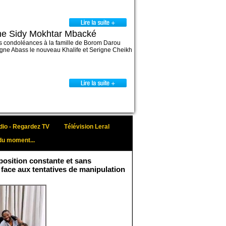
gne Sidy Mokhtar Mbacké
es condoléances à la famille de Borom Darou
rigne Abass le nouveau Khalife et Serigne Cheikh
io - Regardez TV
Télévision Leral
du moment...
osition constante et sans
 face aux tentatives de manipulation
Face aux interprétations
malveillantes et aux
tentatives de
récupération visant à
semer le doute...