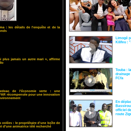
ma : les détails de l'enquête et de la
fonds
Limogé p
Kilifeu : 
i plus jamais un autre mari », affirme
llo
Touba : l
drainage 
FCfa ‎
 Cedeao de l’économie verte : une
ISFAR récompensée pour une innovation
environnement
En dépla
Bassirou
officiel 
route Zi
s volées : le propriétaire d'une boîte de
ari d’une animatrice télé recherché