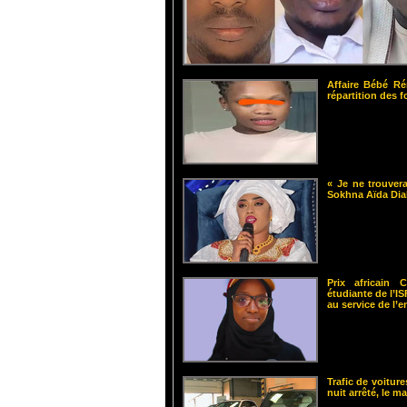
Affaire Bébé Ré
répartition des 
« Je ne trouvera
Sokhna Aïda Dia
Prix africain
étudiante de l’
au service de l’
Trafic de voiture
nuit arrêté, le m