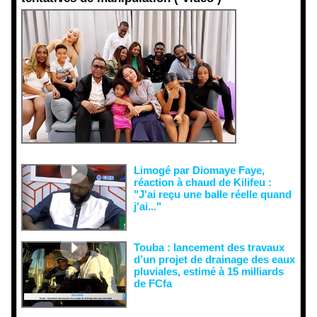
Face aux
interprétati
ons
malveillant
es et aux
tentatives
de
récupératio
n visant à
semer le
doute...
Limogé par Diomaye Faye,
réaction à chaud de Kilifeu :
"J'ai reçu une balle réelle quand
j'ai..."
Touba : lancement des travaux
d’un projet de drainage des eaux
pluviales, estimé à 15 milliards
de FCfa ‎