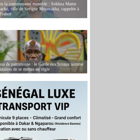
ans la communauté mouride : Sokhna Mame
ké, fille de Serigne Mountakha, rappelée à
France
ion de patrimoine : le Garde des Sceaux somme
dataires de se mettre en règle