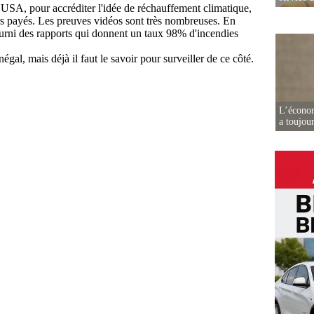
L’écono
a toujou