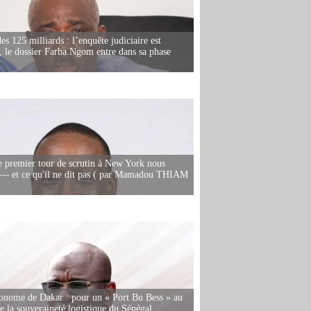
es 125 milliards : l’enquête judiciaire est
, le dossier Farba Ngom entre dans sa phase
e premier tour de scrutin à New York nous
— et ce qu'il ne dit pas ( par Mamadou THIAM
onome de Dakar : pour un « Port Bu Bess » au
de la souveraineté logistique du Sénégal