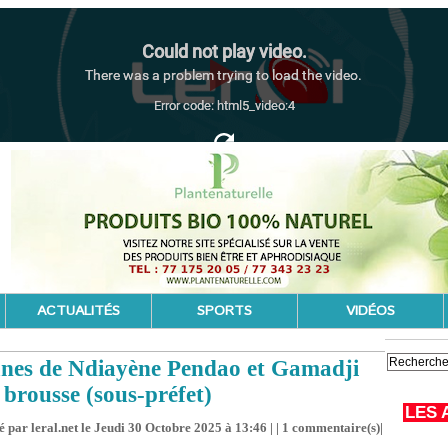
ACTUALITÉS
SPORTS
VIDÉOS
munes de Ndiayène Pendao et Gamadji
 brousse (sous-préfet)
LES 
 par leral.net le Jeudi 30 Octobre 2025 à 13:46 | |
1
commentaire(s)|