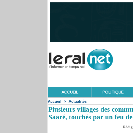
ACCUEIL
POLITIQUE
Accueil
>
Actualités
Plusieurs villages des com
Saaré, touchés par un feu de
Rédigé