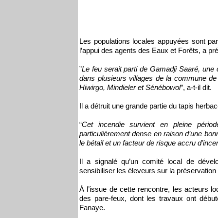
Les populations locales appuyées sont par
l’appui des agents des Eaux et Forêts, a pr
”
Le feu serait parti de Gamadji Saaré, un
dans plusieurs villages de la commune de N
Hiwirgo, Mindieler et Sénébowol
”, a-t-il dit.
Il a détruit une grande partie du tapis herba
“
Cet incendie survient en pleine pério
particulièrement dense en raison d’une bonn
le bétail et un facteur de risque accru d’ince
Il a signalé qu’un comité local de déve
sensibiliser les éleveurs sur la préservatio
À l’issue de cette rencontre, les acteurs l
des pare-feux, dont les travaux ont débu
Fanaye.