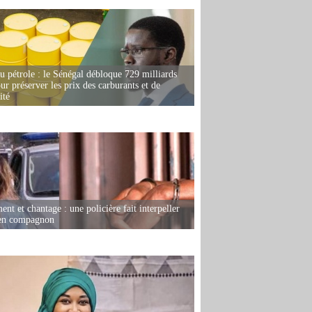
u pétrole : le Sénégal débloque 729 milliards
r préserver les prix des carburants et de
ité
nt et chantage : une policière fait interpeller
ien compagnon