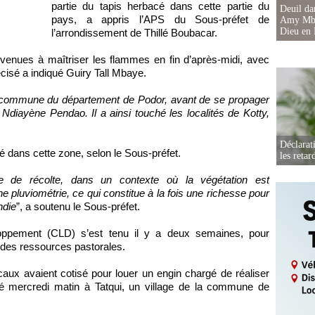
partie du tapis herbacé dans cette partie du
Deuil d
pays, a appris l’APS du Sous-préfet de
Amy Mbac
Dieu en 
l’arrondissement de Thillé Boubacar.
venues à maîtriser les flammes en fin d’après-midi, avec
écisé a indiqué Guiry Tall Mbaye.
e commune du département de Podor, avant de se propager
diayène Pendao. Il a ainsi touché les localités de Kotty,
Déclarat
cé dans cette zone, selon le Sous-préfet.
les retar
de de récolte, dans un contexte où la végétation est
e pluviométrie, ce qui constitue à la fois une richesse pour
ndie
”, a soutenu le Sous-préfet.
loppement (CLD) s’est tenu il y a deux semaines, pour
n des ressources pastorales.
ocaux avaient cotisé pour louer un engin chargé de réaliser
té mercredi matin à Tatqui, un village de la commune de