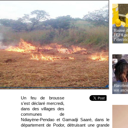
Hausse d
FCFA pou
l’électric
Harcèleme
son anc
Un feu de brousse
s’est déclaré mercredi,
dans des villages des
communes de
Ndiayène-Pendao et Gamadji Saaré, dans le
département de Podor, détruisant une grande