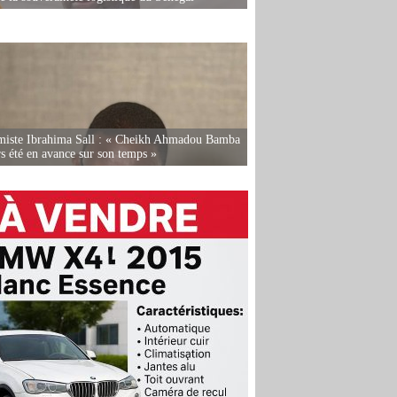
miste Ibrahima Sall : « Cheikh Ahmadou Bamba
rs été en avance sur son temps »