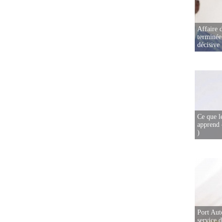
Affaire d
terminée
décisive
Ce que l
apprend 
)
Port Aut
service 