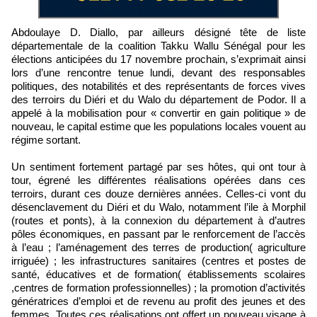
Abdoulaye D. Diallo, par ailleurs désigné tête de liste
départementale de la coalition Takku Wallu Sénégal pour les
élections anticipées du 17 novembre prochain, s’exprimait ainsi
lors d’une rencontre tenue lundi, devant des responsables
politiques, des notabilités et des représentants de forces vives
des terroirs du Diéri et du Walo du département de Podor. Il a
appelé à la mobilisation pour « convertir en gain politique » de
nouveau, le capital estime que les populations locales vouent au
régime sortant.
Un sentiment fortement partagé par ses hôtes, qui ont tour à
tour, égrené les différentes réalisations opérées dans ces
terroirs, durant ces douze dernières années. Celles-ci vont du
désenclavement du Diéri et du Walo, notamment l’ile à Morphil
(routes et ponts), à la connexion du département à d’autres
pôles économiques, en passant par le renforcement de l’accès
à l’eau ; l’aménagement des terres de production( agriculture
irriguée) ; les infrastructures sanitaires (centres et postes de
santé, éducatives et de formation( établissements scolaires
,centres de formation professionnelles) ; la promotion d’activités
génératrices d’emploi et de revenu au profit des jeunes et des
femmes. Toutes ces réalisations ont offert un nouveau visage à