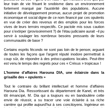
leur train de vie frisant le snobisme dans un environnement
fortement marqué par l’austérité des populations. Aucune
initiative de développement promue, aucun projet de promotion
économique et social digne de ce nom financé par ces opulents
en vue de créer des revenus et des emplois pour les forces
vives de leurs terroirs respectifs. Ce pactole mis sous caution
pour s’extirper (provisoirement ?) de l’étau judiciaire aurait –il pu
servir à soulager les nombreux besoins pressants de leurs
communautés de base ?
Certains esprits féconds ne sont pas loin de le penser, arguant
de toutes les façons que l’argent réputé inodore permettrait à
coup sûr, de répondre à des préoccupations locales. Peut-être
est venu le temps des regrets pour ces « Crésus » tropicaux !
L’homme d’affaires Harouna DIA, une éclaircie dans la
grisaille des « opulents »
Tout le contraire du brillant intellectuel et homme d’affaires
Harouna Dia. Ressortissant du département de Kanel, et très
tôt émancipé, M. Dia qui a toujours eu en bandoulière cette
envie de réussir, a su tracer une voie éclairée à sa riche
carrière qui profite aujourd’hui à ses concitoyens. Ingénieur en