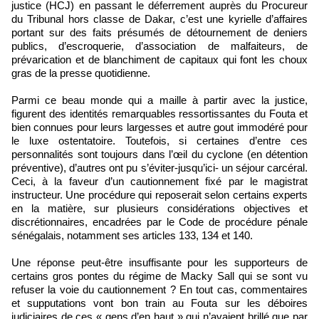
justice (HCJ) en passant le déferrement auprès du Procureur
du Tribunal hors classe de Dakar, c’est une kyrielle d’affaires
portant sur des faits présumés de détournement de deniers
publics, d’escroquerie, d’association de malfaiteurs, de
prévarication et de blanchiment de capitaux qui font les choux
gras de la presse quotidienne.
Parmi ce beau monde qui a maille à partir avec la justice,
figurent des identités remarquables ressortissantes du Fouta et
bien connues pour leurs largesses et autre gout immodéré pour
le luxe ostentatoire. Toutefois, si certaines d’entre ces
personnalités sont toujours dans l’œil du cyclone (en détention
préventive), d’autres ont pu s’éviter-jusqu’ici- un séjour carcéral.
Ceci, à la faveur d’un cautionnement fixé par le magistrat
instructeur. Une procédure qui reposerait selon certains experts
en la matière, sur plusieurs considérations objectives et
discrétionnaires, encadrées par le Code de procédure pénale
sénégalais, notamment ses articles 133, 134 et 140.
Une réponse peut-être insuffisante pour les supporteurs de
certains gros pontes du régime de Macky Sall qui se sont vu
refuser la voie du cautionnement ? En tout cas, commentaires
et supputations vont bon train au Fouta sur les déboires
judiciaires de ces « gens d’en haut » qui n’avaient brillé que par