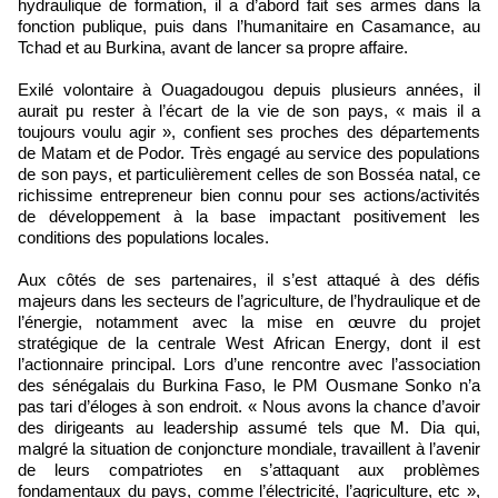
hydraulique de formation, il a d’abord fait ses armes dans la
fonction publique, puis dans l’humanitaire en Casamance, au
Tchad et au Burkina, avant de lancer sa propre affaire.
Exilé volontaire à Ouagadougou depuis plusieurs années, il
aurait pu rester à l’écart de la vie de son pays, « mais il a
toujours voulu agir », confient ses proches des départements
de Matam et de Podor. Très engagé au service des populations
de son pays, et particulièrement celles de son Bosséa natal, ce
richissime entrepreneur bien connu pour ses actions/activités
de développement à la base impactant positivement les
conditions des populations locales.
Aux côtés de ses partenaires, il s’est attaqué à des défis
majeurs dans les secteurs de l’agriculture, de l’hydraulique et de
l’énergie, notamment avec la mise en œuvre du projet
stratégique de la centrale West African Energy, dont il est
l’actionnaire principal. Lors d’une rencontre avec l’association
des sénégalais du Burkina Faso, le PM Ousmane Sonko n’a
pas tari d’éloges à son endroit. « Nous avons la chance d’avoir
des dirigeants au leadership assumé tels que M. Dia qui,
malgré la situation de conjoncture mondiale, travaillent à l’avenir
de leurs compatriotes en s’attaquant aux problèmes
fondamentaux du pays, comme l’électricité, l’agriculture, etc »,