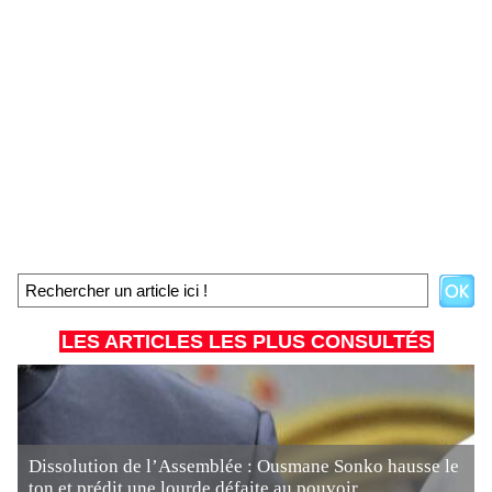
LES ARTICLES LES PLUS CONSULTÉS
Dissolution de l’Assemblée : Ousmane Sonko hausse le
ton et prédit une lourde défaite au pouvoir