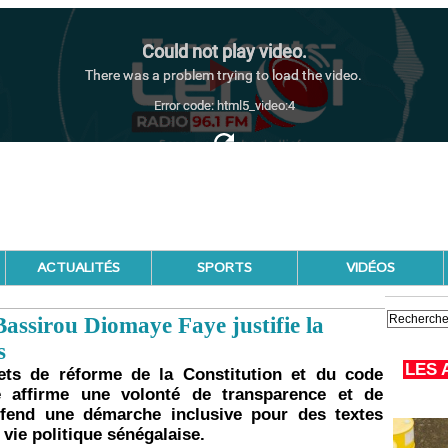
ACTUALITÉS
SPORTS
VIDÉOS
Bassirou Diomaye Faye justifie la
s
LES 
jets de réforme de la Constitution et du code
e affirme une volonté de transparence et de
défend une démarche inclusive pour des textes
vie politique sénégalaise.