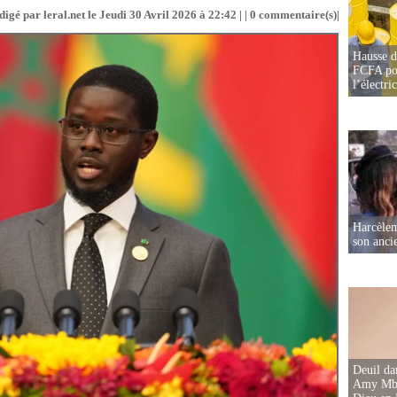
digé par leral.net le Jeudi 30 Avril 2026 à 22:42 | |
0
commentaire(s)|
Hausse d
FCFA pou
l’électric
Harcèleme
son anc
Deuil d
Amy Mbac