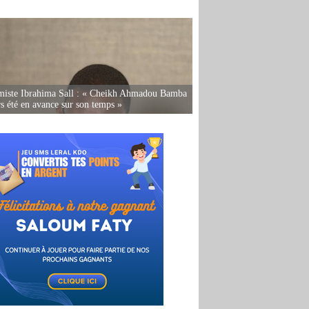
miste Ibrahima Sall : « Cheikh Ahmadou Bamba
rs été en avance sur son temps »