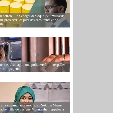
u pétrole : le Sénégal débloque 729 milliards
r préserver les prix des carburants et de
ité
nt et chantage : une policière fait interpeller
ien compagnon
ans la communauté mouride : Sokhna Mame
ké, fille de Serigne Mountakha, rappelée à