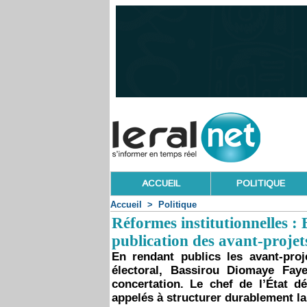
ACCUEIL
POLITIQUE
Accueil
>
Politique
Réformes institutionnelles : 
publication des avant-projet
En rendant publics les avant-pro
électoral, Bassirou Diomaye Fay
concertation. Le chef de l’État 
appelés à structurer durablement la 