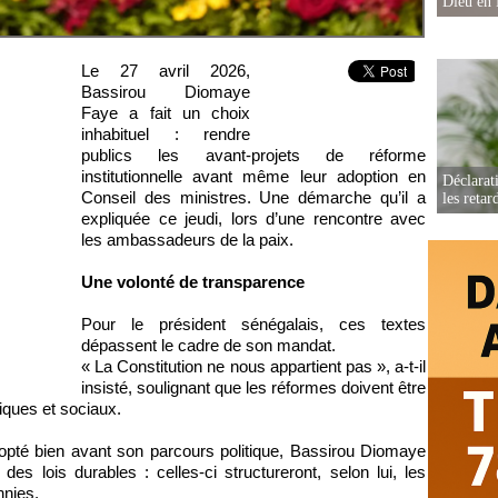
Dieu en 
Le 27 avril 2026,
Bassirou Diomaye
Faye a fait un choix
inhabituel : rendre
publics les avant-projets de réforme
institutionnelle avant même leur adoption en
Déclarat
Conseil des ministres. Une démarche qu’il a
les retar
expliquée ce jeudi, lors d’une rencontre avec
les ambassadeurs de la paix.
Une volonté de transparence
Pour le président sénégalais, ces textes
dépassent le cadre de son mandat.
« La Constitution ne nous appartient pas », a-t-il
insisté, soulignant que les réformes doivent être
iques et sociaux.
opté bien avant son parcours politique, Bassirou Diomaye
es lois durables : celles-ci structureront, selon lui, les
nnies.