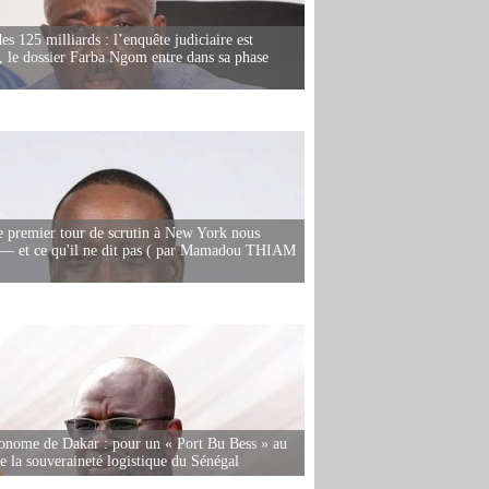
es 125 milliards : l’enquête judiciaire est
, le dossier Farba Ngom entre dans sa phase
e premier tour de scrutin à New York nous
— et ce qu'il ne dit pas ( par Mamadou THIAM
onome de Dakar : pour un « Port Bu Bess » au
de la souveraineté logistique du Sénégal