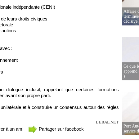
tionale indépendante (CENI)
Affaire d
terminée
de leurs droits civiques
décisive
ctorale
 cautions
 avec :
ionnement
Ce que l
apprend 
es
)
un dialogue inclusif, rappelant que certaines formations
en avant son propre parti.
unilatérale et à construire un consensus autour des règles
LERAL NET
Port Aut
er à un ami
Partager sur facebook
service 