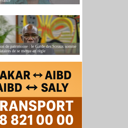
France
ion de patrimoine : le Garde des Sceaux somme
dataires de se mettre en règle