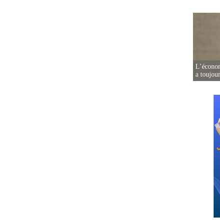
L’écono
a toujou