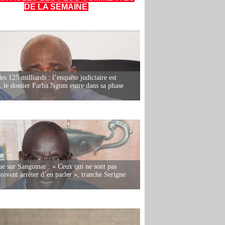
DE LA SEMAINE
es 125 milliards : l’enquête judiciaire est
, le dossier Farba Ngom entre dans sa phase
e sur Sangomar : « Ceux qui ne sont pas
oivent arrêter d’en parler », tranche Serigne