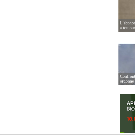
L’écono
a toujou
Confront
ordonne 