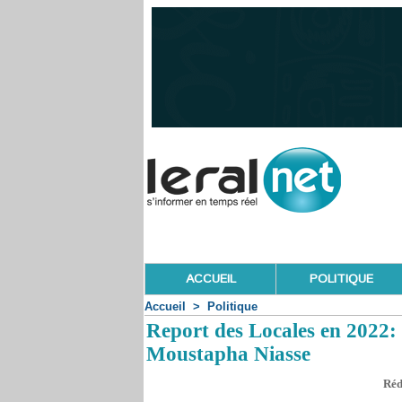
ACCUEIL
POLITIQUE
Accueil
>
Politique
Report des Locales en 2022: L
Moustapha Niasse
Réd