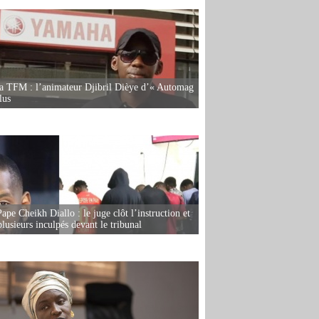
la TFM : l’animateur Djibril Dièye d’« Automag
lus
ape Cheikh Diallo : le juge clôt l’instruction et
lusieurs inculpés devant le tribunal