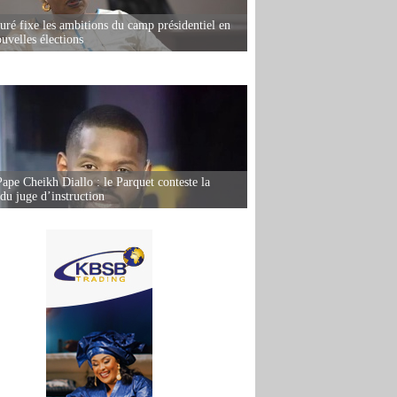
ré fixe les ambitions du camp présidentiel en
uvelles élections
Pape Cheikh Diallo : le Parquet conteste la
 du juge d’instruction