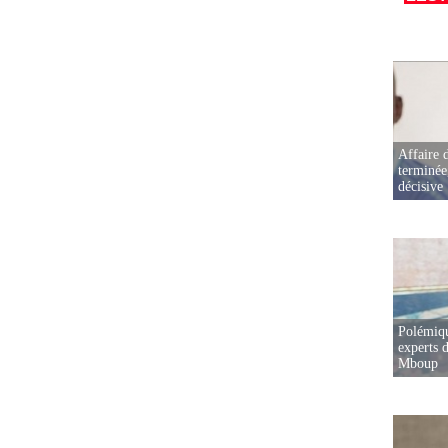
Affaire d
terminée
décisive
Polémiqu
experts d
Mboup