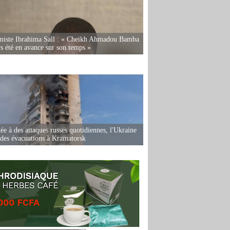
miste Ibrahima Sall : « Cheikh Ahmadou Bamba
rs été en avance sur son temps »
ée à des attaques russes quotidiennes, l'Ukraine
des évacuations à Kramatorsk