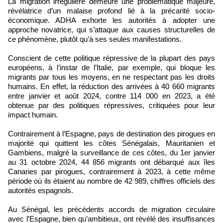
La migration irrégulière demeure une problématique majeure,
révélatrice d’un malaise profond lié à la précarité socio-
économique. ADHA exhorte les autorités à adopter une
approche novatrice, qui s’attaque aux causes structurelles de
ce phénomène, plutôt qu’à ses seules manifestations.
Conscient de cette politique répressive de la plupart des pays
européens, à l’instar de l’Italie, par exemple, qui bloque les
migrants par tous les moyens, en ne respectant pas les droits
humains. En effet, la réduction des arrivées à 40 660 migrants
entre janvier et août 2024, contre 114 000 en 2023, a été
obtenue par des politiques répressives, critiquées pour leur
impact humain.
Contrairement à l’Espagne, pays de destination des pirogues en
majorité qui quittent les côtes Sénégalais, Mauritanien et
Gambiens, malgré la surveillance de ces côtes, du 1er janvier
au 31 octobre 2024, 44 856 migrants ont débarqué aux îles
Canaries par pirogues, contrairement à 2023, à cette même
période où ils étaient au nombre de 42 989, chiffres officiels des
autorités espagnols.
Au Sénégal, les précédents accords de migration circulaire
avec l’Espagne, bien qu’ambitieux, ont révélé des insuffisances