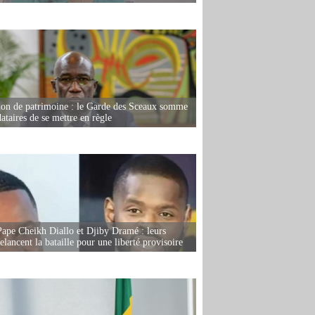
ion de patrimoine : le Garde des Sceaux somme
dataires de se mettre en règle
Pape Cheikh Diallo et Djiby Dramé : leurs
elancent la bataille pour une liberté provisoire