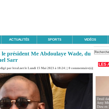
ACTUALITÉS
SPORTS
VIDÉOS
ns le président Me Abdoulaye Wade, du
uel Sarr
LES 
digé par leral.net le Lundi 15 Mai 2023 à 18:24 | |
0
commentaire(s)|
Deuil d
Amy Mbac
Dieu en 