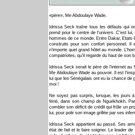
«père», Me Abdoulaye Wade.
Idrissa Seck traîne tous les défauts qui on
prend pour le centre de l’univers. C’est lui, q
hommes de ce monde. Entre Dakar, Etats-Un
construits pour son confort personnel. Il
n’importe quel grand hôtel au monde. L’ho
compatriotes, qu’il regarde du haut de son
Idrissa Seck serait le père de l’internet au 
Me Abdoulaye Wade au pouvoir. Il est l’insp
lui que les Sénégalais ont eu la chance de 
moi !
Ne soyez pas surpris, lorsque, les jours à 
férié, dans son champ de Nguékhokh. Par 
combler son déficit de crédit qui frôle un pr
lui, pour polir son image grillée par ses infer
Idrissa Seck appartient au passé. Ses amis
état de fait et le faire soigner. Le leader