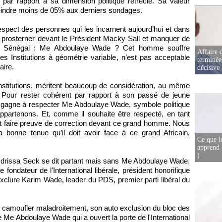
 par rapport à sa dimension politique rétrécie. Sa valeur
teindre moins de 05% aux derniers sondages.
 respect des personnes qui les incarnent aujourd’hui et dans
 prosterner devant le Président Macky Sall et manquer de
du Sénégal : Me Abdoulaye Wade ? Cet homme souffre
Affaire d
es Institutions à géométrie variable, n’est pas acceptable
terminée
aire.
décisive
 Institutions, méritent beaucoup de considération, au même
ui. Pour rester cohérent par rapport à son passé de jeune
k gagne à respecter Me Abdoulaye Wade, symbole politique
appartenons. Et, comme il souhaite être respecté, en tant
t faire preuve de correction devant ce grand homme. Nous
a bonne tenue qu’il doit avoir face à ce grand Africain,
Ce que l
apprend 
)
le, Idrissa Seck se dit partant mais sans Me Abdoulaye Wade,
fondateur de l'International libérale, président honorifique
n exclure Karim Wade, leader du PDS, premier parti libéral du
e camoufler maladroitement, son auto exclusion du bloc des
de Me Abdoulaye Wade qui a ouvert la porte de l'International