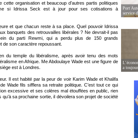
 cette organisation et beaucoup d’autres partis politiques
Port Aut
e si Idrissa Seck est à jour pour ses cotisations à
service 
heure et que chacun reste à sa place. Quel pouvoir Idrissa
aux banquets des retrouvailles libérales ? Ne devrait-il pas
 sein du parti Rewmi, qui a perdu plus de 150 grands
t de son caractère repoussant.
en du temple du libéralisme, après avoir tenu des mots
ibéralisme en Afrique. Me Abdoulaye Wade est une figure de
L’écono
e siège est à Londres.
a toujou
eur. Il est habité par la peur de voir Karim Wade et Khalifa
 de Wade fils sifflera sa retraite politique. C’est tout ce qui
sion excessive et ses colères mal étouffées en public, rien
u’à sa prochaine sortie, il dévoilera son projet de société