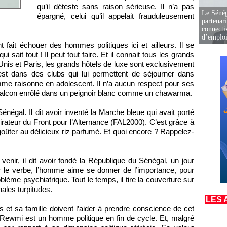
qu’il déteste sans raison sérieuse. Il n’a pas
Le Sénég
épargné, celui qu’il appelait frauduleusement
partenar
connectiv
d’emplo
t fait échouer des hommes politiques ici et ailleurs. Il se
ui sait tout ! Il peut tout faire. Et il connait tous les grands
is et Paris, les grands hôtels de luxe sont exclusivement
 est dans des clubs qui lui permettent de séjourner dans
mme raisonne en adolescent. Il n’a aucun respect pour ses
 balcon enrôlé dans un peignoir blanc comme un chawarma.
Sénégal. Il dit avoir inventé la Marche bleue qui avait porté
irateur du Front pour l’Alternance (FAL2000). C’est grâce à
goûter au délicieux riz parfumé. Et quoi encore ? Rappelez-
venir, il dit avoir fondé la République du Sénégal, un jour
le verbe, l’homme aime se donner de l’importance, pour
oblème psychiatrique. Tout le temps, il tire la couverture sur
nales turpitudes.
LES 
 et sa famille doivent l’aider à prendre conscience de cet
 de Rewmi est un homme politique en fin de cycle. Et, malgré