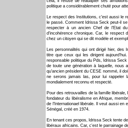
cela, il refuse de réadapter ses ambitions
politique a considérablement chuté pour at
Le respect des Institutions, c’est aussi le
le passé. Comment Idrissa Seck peut-il se
respecter à un ancien Chef de l’Etat 
d’incohérence chronique. Car, le respect d
chez un citoyen qui se dit modèle et exempl
Les personnalités qui ont dirigé hier, des
titre que ceux qui les dirigent aujourd’h
responsable politique du Pds, Idrissa Sec
de toute une génération à laquelle, nous 
qu’ancien président du CESE nommé, il doi
ne serons jamais las, pour lui rappeler l
mondialement reconnu et respecté.
Pour des retrouvailles de la famille libéra
fondateur du libéralisme en Afrique, membre 
de l’Internationael libérale. Il veut aussi e
Sénégal, créé en 1974.
En tenant ces propos, Idrissa Seck tente d
libéraux africains. Car, c'est le parrainage 