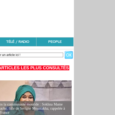
TÉLÉ / RADIO
PEOPLE
ARTICLES LES PLUS CONSULTÉS
ans la communauté mouride : Sokhna Mame
ké, fille de Serigne Mountakha, rappelée à
France