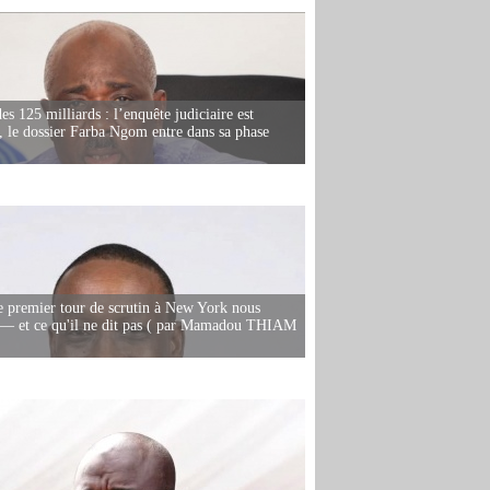
es 125 milliards : l’enquête judiciaire est
, le dossier Farba Ngom entre dans sa phase
e premier tour de scrutin à New York nous
— et ce qu'il ne dit pas ( par Mamadou THIAM