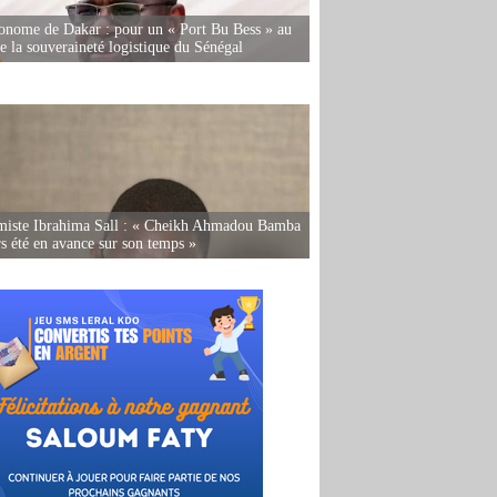
onome de Dakar : pour un « Port Bu Bess » au
de la souveraineté logistique du Sénégal
miste Ibrahima Sall : « Cheikh Ahmadou Bamba
rs été en avance sur son temps »