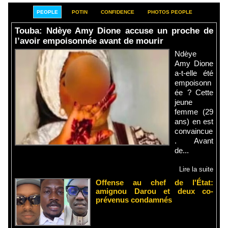
PEOPLE
POTIN
CONFIDENCE
PHOTOS PEOPLE
Touba: Ndèye Amy Dione accuse un proche de
l’avoir empoisonnée avant de mourir
Ndèye
Amy Dione
a-t-elle été
empoisonn
ée ? Cette
jeune
femme (29
ans) en est
convaincue
. Avant
de...
Lire la suite
Offense au chef de l'État:
amignou Darou et deux co-
prévenus condamnés