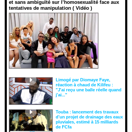
et sans ambiguïté sur l’homosexualité face aux
tentatives de manipulation ( Vidéo )
Face aux
interprétati
ons
malveillant
es et aux
tentatives
de
récupératio
n visant à
semer le
doute...
Limogé par Diomaye Faye,
réaction à chaud de Kilifeu :
"J'ai reçu une balle réelle quand
j'ai..."
Touba : lancement des travaux
d’un projet de drainage des eaux
pluviales, estimé à 15 milliards
de FCfa ‎