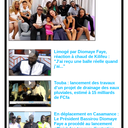
ons
malveillant
es et aux
tentatives
de
récupératio
n visant à
semer le
doute...
Limogé par Diomaye Faye,
réaction à chaud de Kilifeu :
"J'ai reçu une balle réelle quand
j'ai..."
Touba : lancement des travaux
d’un projet de drainage des eaux
pluviales, estimé à 15 milliards
de FCfa ‎
En déplacement en Casamance :
Le Président Bassirou Diomaye
Faye a procédé au lancement