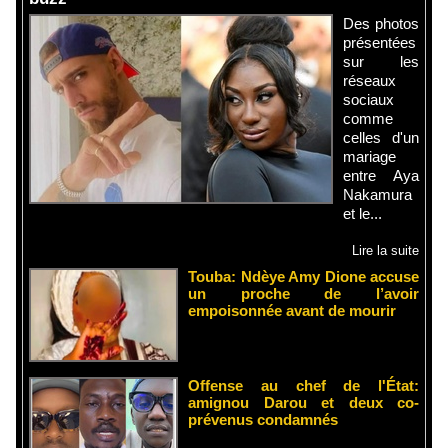
Des photos
présentées
sur les
réseaux
sociaux
comme
celles d'un
mariage
entre Aya
Nakamura
et le...
Lire la suite
Touba: Ndèye Amy Dione accuse
un proche de l’avoir
empoisonnée avant de mourir
Offense au chef de l'État:
amignou Darou et deux co-
prévenus condamnés