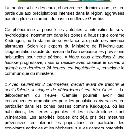
La montée subite des eaux, observée ces derniers jours, est en
partie due aux précipitations intenses dans la région, aggravées
par des pluies en amont du bassin du fleuve Gambie.
Ce phénomène a poussé les autorités à intensifier le suivi
hydrologique, notamment dans les zones à haut risque comme
Kédougou, où la station de surveillance a signalé des niveaux
alarmants. Selon les experts du Ministère de l’Hydraulique,
l'augmentation rapide du niveau de l’eau dépasse les prévisions
habituelles pour cette période. «
Nous nous attendions à une
hausse progressive, mais la rapidité avec laquelle le niveau a
grimpé ces dernières 24 heures, est inquiétante
», renseigne le
communiqué du ministère.
«
Avec seulement 3 centimètres d'écart avant de franchir le
seuil d’alerte, le risque de débordement est très élevé
». Le
débordement du fleuve Gambie pourrait avoir des
conséquences dramatiques pour les populations riveraines, en
particulier dans les zones basses comme Kédougou, où les
habitations, les terres agricoles et les infrastructures sont
vulnérables. Les autorités locales ont déjà pris des mesures
préventives, en alertant les populations, en particulier les
exploitants agricoles et les pêcheurs, sur les dangers potentiels.