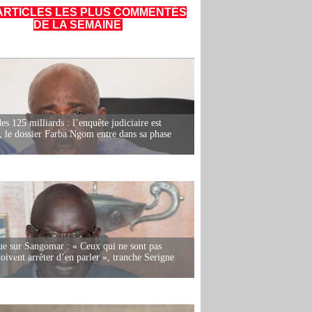
ARTICLES LES PLUS COMMENTÉS
DE LA SEMAINE
es 125 milliards : l’enquête judiciaire est
, le dossier Farba Ngom entre dans sa phase
e sur Sangomar : « Ceux qui ne sont pas
oivent arrêter d’en parler », tranche Serigne