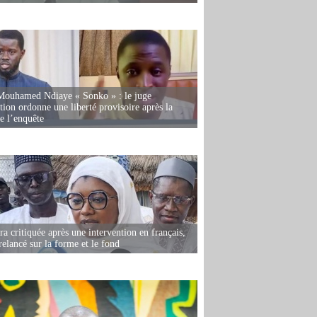
Mouhamed Ndiaye « Sonko » : le juge
tion ordonne une liberté provisoire après la
de l’enquête
 critiquée après une intervention en français,
relancé sur la forme et le fond