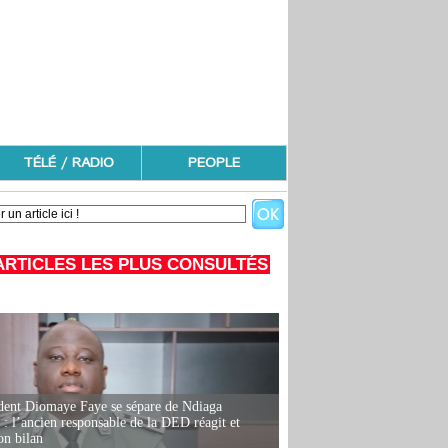
TÉLÉ / RADIO
PEOPLE
ARTICLES LES PLUS CONSULTÉS
dent Diomaye Faye se sépare de Ndiaga
: l’ancien responsable de la DED réagit et
on bilan