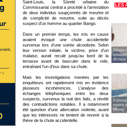
Saint-Louis, la Sûreté urbaine du
LES 
Commissariat central a procédé à l’arrestation
de deux individus soupçonnés de meurtre et
de complicité de meurtre, suite au décès
suspect d’un homme au quartier Bango.
Dans un premier temps, les mis en cause
avaient évoqué une chute accidentelle
survenue lors d’une soirée alcoolisée. Selon
Affaire d
leur version initiale, la victime, prise d’un
terminée
malaise, aurait reculé jusqu’au bord de la
décisive
terrasse avant de basculer dans le vide,
entraînant l’un d’eux dans sa chute.
Mais les investigations menées par les
enquêteurs ont rapidement mis en évidence
plusieurs incohérences. L’analyse des
échanges téléphoniques entre les deux
suspects, survenus la nuit des faits, a révélé
Polémiqu
des contradictions notables. Il a notamment
experts d
Mboup
été question d’une altercation violente, avant
que les intéressés ne tentent de revenir à la
thèse de la chute accidentelle.