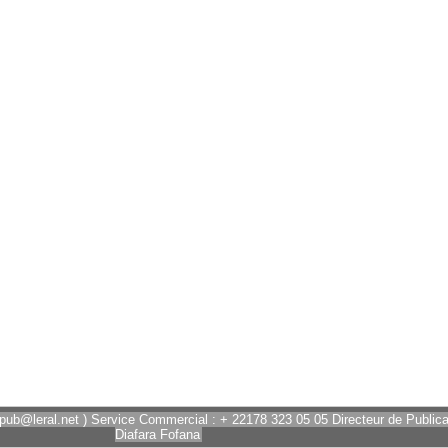
 pub@leral.net ) Service Commercial : + 22178 323 05 05 Directeur de Publicat
Diafara Fofana