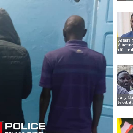
Affaire 
d’instruc
clôture 
Amy Mara
le débat 