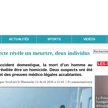
ACTUALITÉS
SPORTS
VIDÉOS
ecte révèle un meurtre, deux individus
LES 
ccident domestique, la mort d’un homme au
 révélée être un homicide. Deux suspects ont été
et des preuves médico-légales accablantes.
par leral.net le Dimanche 12 Avril 2026 à 21:41 | |
0
commentaire(s)|
Le Prési
Soumaré 
défend s