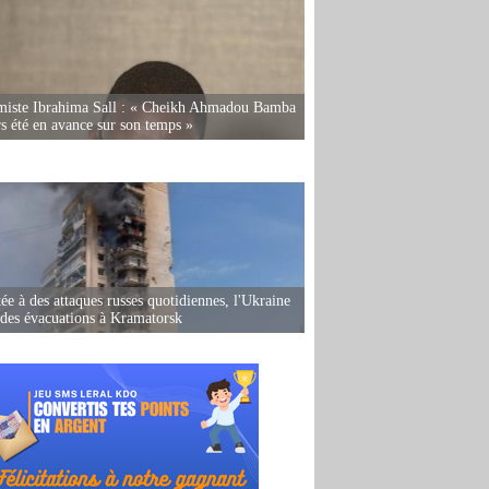
miste Ibrahima Sall : « Cheikh Ahmadou Bamba
rs été en avance sur son temps »
ée à des attaques russes quotidiennes, l'Ukraine
des évacuations à Kramatorsk