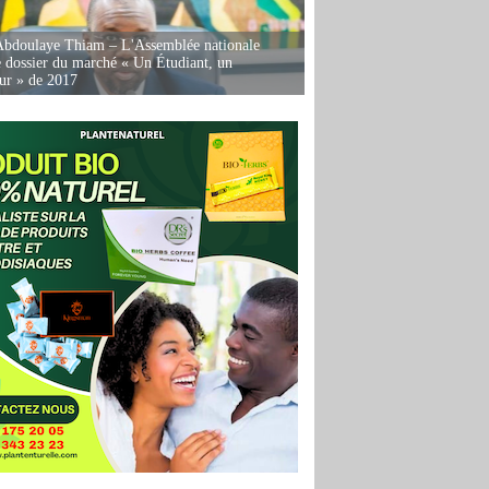
Abdoulaye Thiam – L'Assemblée nationale
e dossier du marché « Un Étudiant, un
ur » de 2017