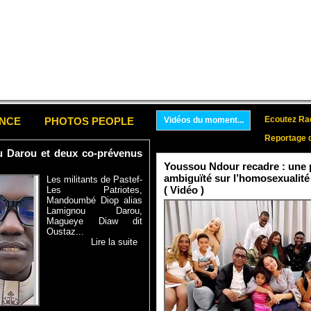
Ecoutez Rad
ENCE
PHOTOS PEOPLE
Vidéos du moment...
Reportage 
ou Darou et deux co-prévenus
Youssou Ndour recadre : une p
ambiguïté sur l’homosexualité
Les militants de Pastef-
( Vidéo )
Les Patriotes,
Mandoumbé Diop alias
Lamignou Darou,
Magueye Diaw dit
Oustaz...
Lire la suite