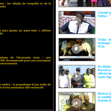
ma : les détails de l'enquête et de la
fonds
Limogé p
Kilifeu : 
i plus jamais un autre mari », affirme
llo
Touba : l
drainage 
FCfa ‎
 Cedeao de l’économie verte : une
ISFAR récompensée pour une innovation
environnement
En dépla
Bassirou
officiel 
route Zi
s volées : le propriétaire d'une boîte de
ari d’une animatrice télé recherché
Mamou Gu
la solidi
Demba 