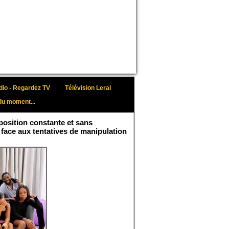
io - Regardez TV
Télévision Leral
du moment...
osition constante et sans
 face aux tentatives de manipulation
Face aux interprétations
malveillantes et aux
tentatives de
récupération visant à
semer le doute...