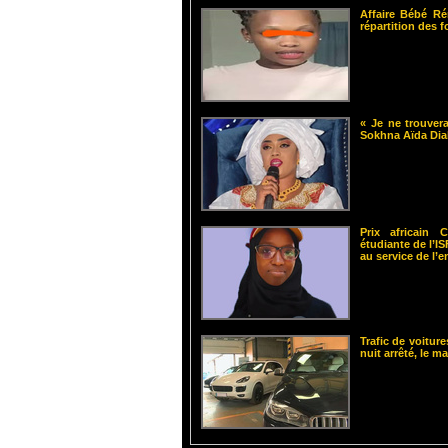
Affaire Bébé Ré
répartition des 
« Je ne trouvera
Sokhna Aïda Dia
Prix africain
étudiante de l’
au service de l’
Trafic de voiture
nuit arrêté, le m