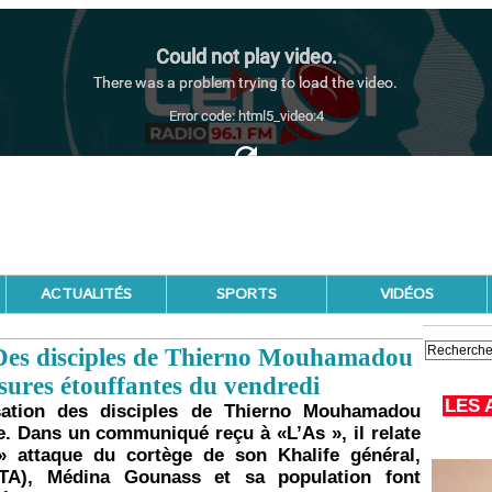
ACTUALITÉS
SPORTS
VIDÉOS
Des disciples de Thierno Mouhamadou
ures étouffantes du vendredi
LES 
sation des disciples de Thierno Mouhamadou
me. Dans un communiqué reçu à «L’As », il relate
» attaque du cortège de son Khalife général,
TA), Médina Gounass et sa population font