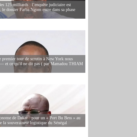
es 125 milliards : l’enquête judiciaire est
, le dossier Farba Ngom entre dans sa phase
e premier tour de scrutin à New York nous
— et ce qu'il ne dit pas ( par Mamadou THIAM
onome de Dakar : pour un « Port Bu Bess » au
de la souveraineté logistique du Sénégal