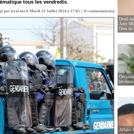
tématique tous les vendredis.
é par leral.net le Mardi 23 Juillet 2024 à 17:05 | |
0
commentaire(s)|
Deuil d
Amy Mbac
Dieu en 
Déclarat
les retar
Affaire 