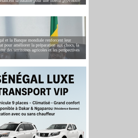
elancent la bataille pour une liberté provisoire
al et la Banque mondiale renforcent leur
iat pour améliorer la préparation aux chocs, la
ité des territoires agricoles et les perspectives
i