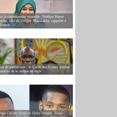
ans la communauté mouride : Sokhna Mame
ké, fille de Serigne Mountakha, rappelée à
France
ion de patrimoine : le Garde des Sceaux somme
dataires de se mettre en règle
Pape Cheikh Diallo et Djiby Dramé : leurs