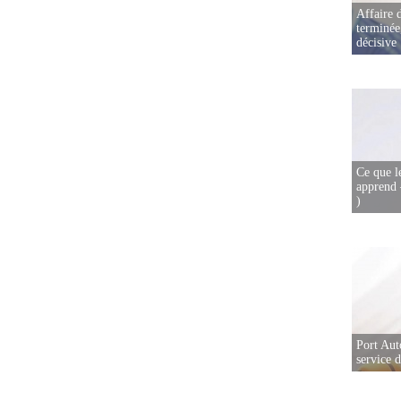
Affaire d
terminée
décisive
Ce que l
apprend 
)
Port Aut
service 