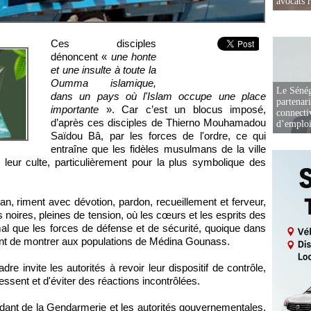
avocats r
Ces disciples
dénoncent «
une honte
et une insulte à toute la
Oumma islamique,
Le Sénég
dans un pays où l'Islam occupe une place
partenar
importante
». Car c’est un blocus imposé,
connectiv
d’après ces disciples de Thierno Mouhamadou
d’emplo
Saïdou Bâ, par les forces de l'ordre, ce qui
entraîne que les fidèles musulmans de la ville
 leur culte, particulièrement pour la plus symbolique des
, riment avec dévotion, pardon, recueillement et ferveur,
s noires, pleines de tension, où les cœurs et les esprits des
mal que les forces de défense et de sécurité, quoique dans
ent de montrer aux populations de Médina Gounass.
re invite les autorités à revoir leur dispositif de contrôle,
cessent et d'éviter des réactions incontrôlées.
ndant de la Gendarmerie et les autorités gouvernementales,