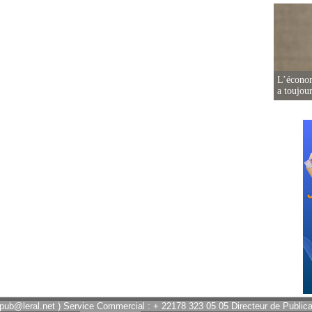
L’écono
a toujou
 pub@leral.net ) Service Commercial : + 22178 323 05 05 Directeur de Publicat