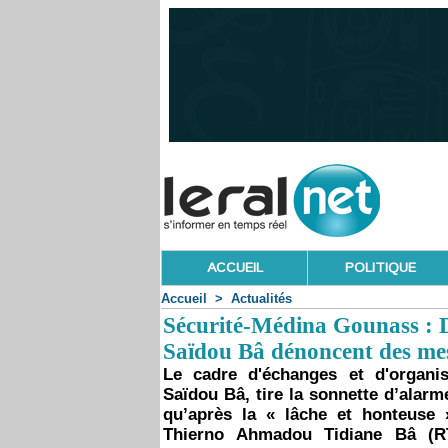
ACCUEIL
POLITIQUE
Accueil
>
Actualités
Sécurité-Médina Gounass : 
Saïdou Bâ dénoncent des mes
Le cadre d'échanges et d'organi
Saïdou Bâ, tire la sonnette d’alar
qu’après la « lâche et honteuse 
Thierno Ahmadou Tidiane Bâ (R