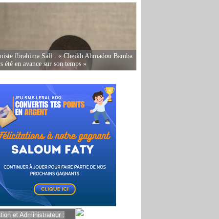
miste Ibrahima Sall : « Cheikh Ahmadou Bamba
rs été en avance sur son temps »
ion et Administrateur :