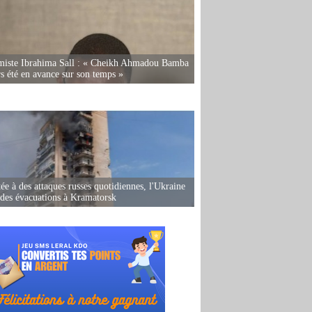
miste Ibrahima Sall : « Cheikh Ahmadou Bamba
rs été en avance sur son temps »
ée à des attaques russes quotidiennes, l'Ukraine
des évacuations à Kramatorsk