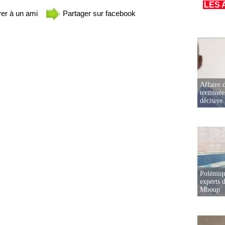
LES 
er à un ami
Partager sur facebook
Affaire d
terminée
décisive
Polémiqu
experts d
Mboup