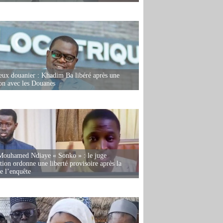
eux douanier : Khadim Ba libéré après une
ion avec les Douanes
Mouhamed Ndiaye « Sonko » : le juge
tion ordonne une liberté provisoire après la
de l’enquête