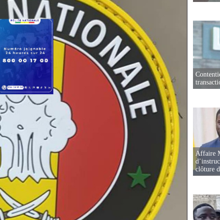
Contenti
transact
Affaire 
d’instruc
clôture 