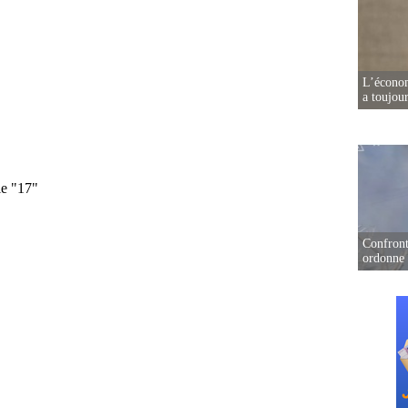
L’écono
a toujou
Confront
ordonne 