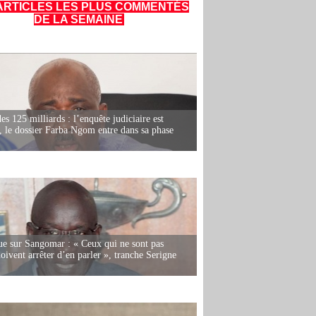
ARTICLES LES PLUS COMMENTÉS
DE LA SEMAINE
es 125 milliards : l’enquête judiciaire est
, le dossier Farba Ngom entre dans sa phase
e sur Sangomar : « Ceux qui ne sont pas
oivent arrêter d’en parler », tranche Serigne