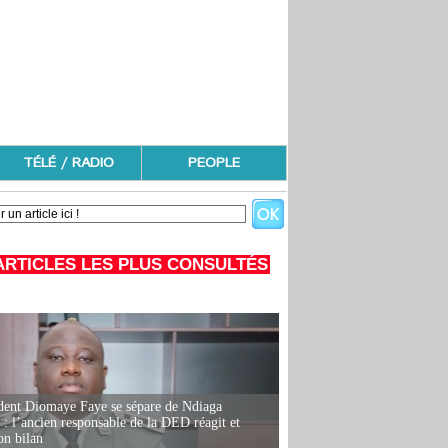
TÉLÉ / RADIO
PEOPLE
ARTICLES LES PLUS CONSULTÉS
dent Diomaye Faye se sépare de Ndiaga
: l’ancien responsable de la DED réagit et
on bilan